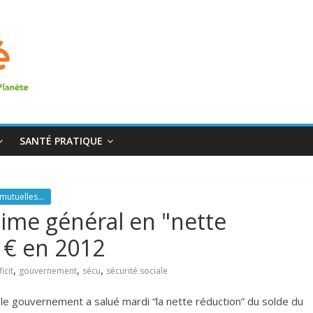
SANTÉ PRATIQUE
mutuelles...
gime général en "nette
 € en 2012
,
,
,
icit
gouvernement
sécu
sécurité sociale
e gouvernement a salué mardi “la nette réduction” du solde du