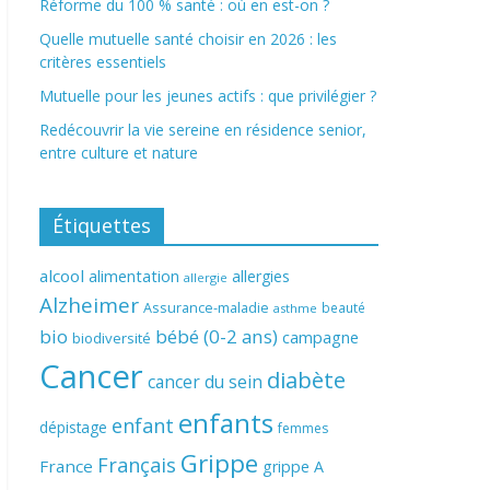
Réforme du 100 % santé : où en est-on ?
Quelle mutuelle santé choisir en 2026 : les
critères essentiels
Mutuelle pour les jeunes actifs : que privilégier ?
Redécouvrir la vie sereine en résidence senior,
entre culture et nature
Étiquettes
alcool
alimentation
allergies
allergie
Alzheimer
Assurance-maladie
beauté
asthme
bio
bébé (0-2 ans)
campagne
biodiversité
Cancer
diabète
cancer du sein
enfants
enfant
dépistage
femmes
Grippe
Français
France
grippe A