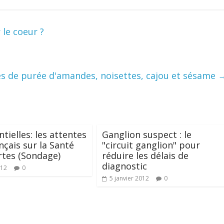
 le coeur ?
tes de purée d'amandes, noisettes, cajou et sésame
tielles: les attentes
Ganglion suspect : le
nçais sur la Santé
"circuit ganglion" pour
rtes (Sondage)
réduire les délais de
diagnostic
012
0
5 janvier 2012
0