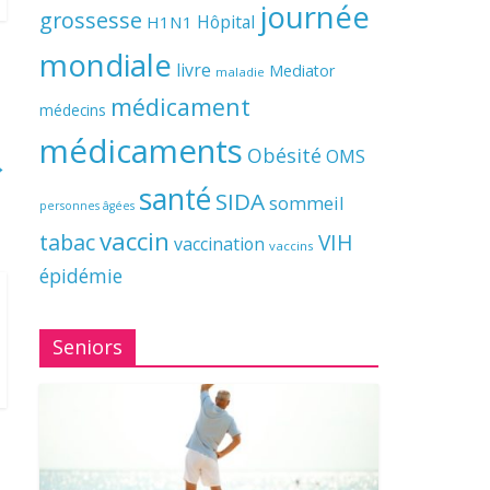
journée
grossesse
Hôpital
H1N1
mondiale
livre
Mediator
maladie
médicament
médecins
médicaments
Obésité
OMS
→
santé
SIDA
sommeil
personnes âgées
vaccin
tabac
VIH
vaccination
vaccins
épidémie
Seniors