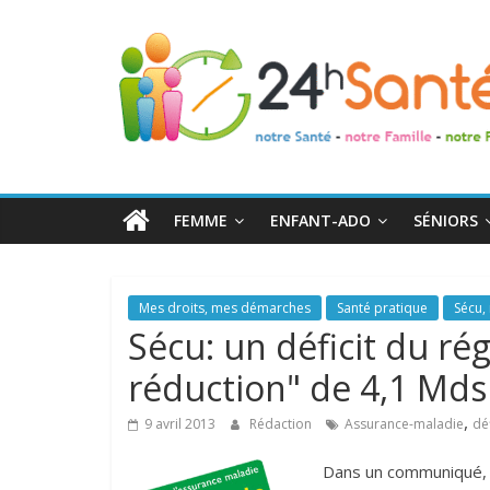
24h
Santé
La
santé
de
FEMME
ENFANT-ADO
SÉNIORS
toute
la
famille
Mes droits, mes démarches
Santé pratique
Sécu, 
Sécu: un déficit du ré
réduction" de 4,1 Mds
,
9 avril 2013
Rédaction
Assurance-maladie
déf
Dans un communiqué, l