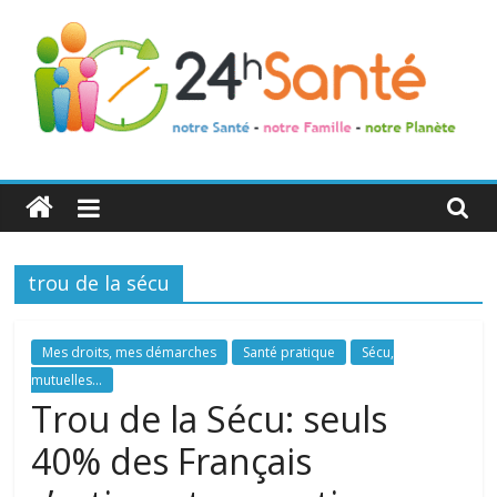
24h
Santé
trou de la sécu
La
santé
de
Mes droits, mes démarches
Santé pratique
Sécu,
toute
mutuelles...
la
Trou de la Sécu: seuls
famille
40% des Français