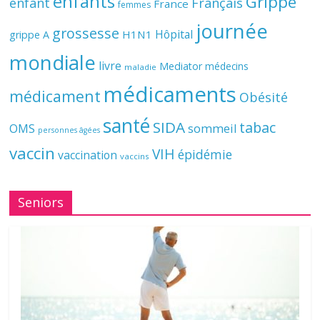
enfants
Grippe
enfant
Français
France
femmes
journée
grossesse
Hôpital
H1N1
grippe A
mondiale
livre
Mediator
médecins
maladie
médicaments
médicament
Obésité
santé
SIDA
tabac
OMS
sommeil
personnes âgées
vaccin
VIH
épidémie
vaccination
vaccins
Seniors