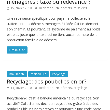
ménagères : taxe ou redevance ?
,
15 janvier 2010
Rédaction
déchets
tri sélectif
Une redevance spécifique pour payer la collecte et le
traitement des déchets ménagers ? L’idée fait timidement
son chemin. Et pourtant, ce système de paiement au poids
est plus juste que la taxe qui ne tient aucun compte de la
production familiale de déchets.
Lire la suite
ma Planète
maison Bio
recyclage
Recyclage: des poubelles en or?
,
14 janvier 2010
Rédaction
déchets
recyclage
Recyclebank, c’est la banque américaine du recyclage. Son
activité? Collecter les déchets recyclables grâce à des des
poubelles bleues nominatives et pourvues d’une code barre