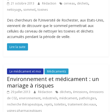
,
,
21 octobre 2013
Rédaction
cerveau
déchets
,
,
nettoyage
sommeil
toxines
Des chercheurs de l’Université de Rochester, aux Etats-Unis,
viennent de découvrir que le sommeil permettrait aux
cellules du cerveau de nettoyer les toxines et déchets
accumulés pendant la période de veille.
Lire la suite
Le médicament et moi
Médicaments
Environnement et médicament : un
mariage à risques
,
,
29 juillet 2013
Rédaction
déchets
émissions
émissions
,
,
,
,
,
de C02
environnement
industriels
médicament
pathologies
,
,
,
,
recherche thérapeutique
rejets
toilettes
traitement des eaux
usines pharmaceutiques