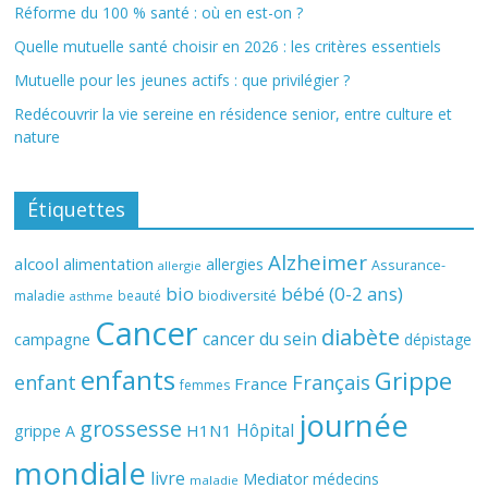
Réforme du 100 % santé : où en est-on ?
Quelle mutuelle santé choisir en 2026 : les critères essentiels
Mutuelle pour les jeunes actifs : que privilégier ?
Redécouvrir la vie sereine en résidence senior, entre culture et
nature
Étiquettes
Alzheimer
alcool
alimentation
allergies
Assurance-
allergie
bio
bébé (0-2 ans)
biodiversité
maladie
beauté
asthme
Cancer
diabète
cancer du sein
campagne
dépistage
enfants
Grippe
enfant
Français
France
femmes
journée
grossesse
Hôpital
H1N1
grippe A
mondiale
livre
Mediator
médecins
maladie