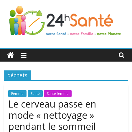
24h
Santé
déchets
La
santé
de
Femme
Santé
Santé femme
toute
Le cerveau passe en
la
mode « nettoyage »
famille
pendant le sommeil