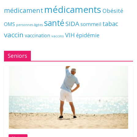
médicaments
médicament
Obésité
santé
SIDA
tabac
OMS
sommeil
personnes âgées
vaccin
VIH
épidémie
vaccination
vaccins
Seniors