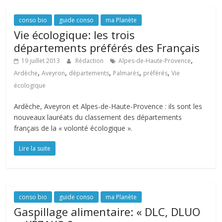
conso bio
guide conso
ma Planète
Vie écologique: les trois
départements préférés des Français
,
19 juillet 2013
Rédaction
Alpes-de-Haute-Provence
,
,
,
,
,
Ardèche
Aveyron
départements
Palmarès
préférés
Vie
écologique
Ardèche, Aveyron et Alpes-de-Haute-Provence : ils sont les
nouveaux lauréats du classement des départements
français de la « volonté écologique ».
Lire la suite
conso bio
guide conso
ma Planète
Gaspillage alimentaire: « DLC, DLUO