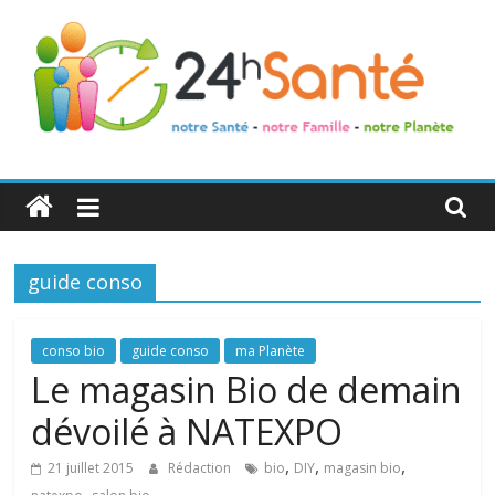
24h
Santé
guide conso
La
santé
de
conso bio
guide conso
ma Planète
toute
Le magasin Bio de demain
la
dévoilé à NATEXPO
famille
,
,
,
21 juillet 2015
Rédaction
bio
DIY
magasin bio
,