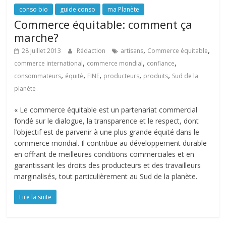
conso bio
guide conso
ma Planète
Commerce équitable: comment ça
marche?
,
,
28 juillet 2013
Rédaction
artisans
Commerce équitable
,
,
,
commerce international
commerce mondial
confiance
,
,
,
,
,
consommateurs
équité
FINE
producteurs
produits
Sud de la
planète
« Le commerce équitable est un partenariat commercial
fondé sur le dialogue, la transparence et le respect, dont
l’objectif est de parvenir à une plus grande équité dans le
commerce mondial. Il contribue au développement durable
en offrant de meilleures conditions commerciales et en
garantissant les droits des producteurs et des travailleurs
marginalisés, tout particulièrement au Sud de la planète.
Lire la suite