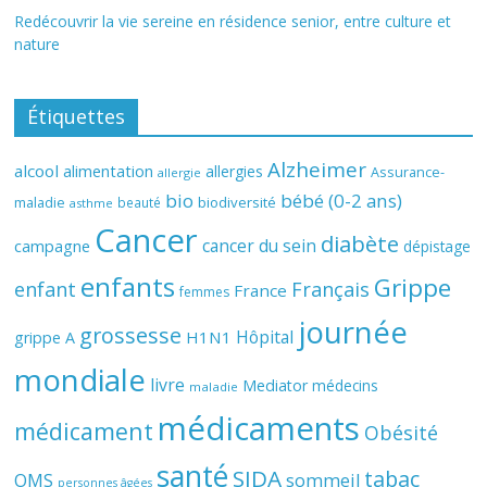
Redécouvrir la vie sereine en résidence senior, entre culture et
nature
Étiquettes
Alzheimer
alcool
alimentation
allergies
Assurance-
allergie
bio
bébé (0-2 ans)
biodiversité
maladie
beauté
asthme
Cancer
diabète
cancer du sein
campagne
dépistage
enfants
Grippe
enfant
Français
France
femmes
journée
grossesse
Hôpital
H1N1
grippe A
mondiale
livre
Mediator
médecins
maladie
médicaments
médicament
Obésité
santé
SIDA
tabac
OMS
sommeil
personnes âgées