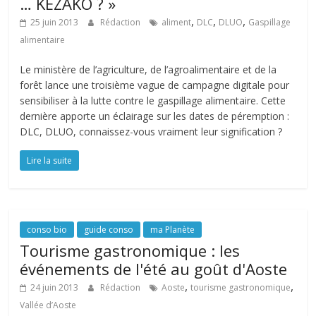
… KÉZAKO ? »
,
,
,
25 juin 2013
Rédaction
aliment
DLC
DLUO
Gaspillage
alimentaire
Le ministère de l’agriculture, de l’agroalimentaire et de la
forêt lance une troisième vague de campagne digitale pour
sensibiliser à la lutte contre le gaspillage alimentaire. Cette
dernière apporte un éclairage sur les dates de péremption :
DLC, DLUO, connaissez-vous vraiment leur signification ?
Lire la suite
conso bio
guide conso
ma Planète
Tourisme gastronomique : les
événements de l'été au goût d'Aoste
,
,
24 juin 2013
Rédaction
Aoste
tourisme gastronomique
Vallée d’Aoste