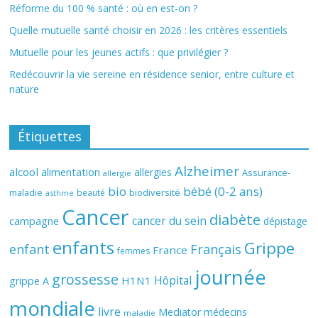
Réforme du 100 % santé : où en est-on ?
Quelle mutuelle santé choisir en 2026 : les critères essentiels
Mutuelle pour les jeunes actifs : que privilégier ?
Redécouvrir la vie sereine en résidence senior, entre culture et
nature
Étiquettes
Alzheimer
alcool
alimentation
allergies
Assurance-
allergie
bio
bébé (0-2 ans)
biodiversité
maladie
beauté
asthme
Cancer
diabète
cancer du sein
campagne
dépistage
enfants
Grippe
enfant
Français
France
femmes
journée
grossesse
Hôpital
H1N1
grippe A
mondiale
livre
Mediator
médecins
maladie