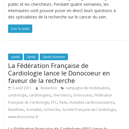
public et les chercheurs. Pendant quatre semaines, les
internautes vont pouvoir poser en direct leurs questions à
des spécialistes de la recherche sur le cancer du sein.
Lire la suite
santé
Santé
Santé homme
La Fédération Française de
Cardiologie lance le Donocoeur en
faveur de la recherche
,
5 août 2011
Rédaction
campagne de mobilisation
,
,
,
,
cardiologie
cardiologues
chercheurs
Donocoeur
Fédération
,
,
,
,
Française de Cardiologie
FFC
flash
maladies cardiovasculaires
,
,
,
,
Manifeste
mortalité
recherche
Société Française de Cardiologie
www.donocoeur.fr
La Fédération Française de Cardiologie (FFC) lance le