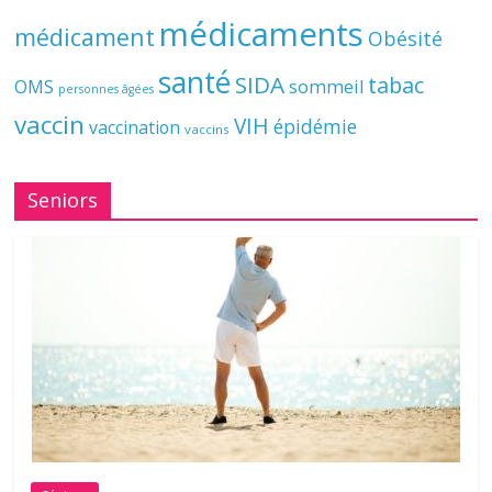
médicaments
médicament
Obésité
santé
SIDA
tabac
OMS
sommeil
personnes âgées
vaccin
VIH
épidémie
vaccination
vaccins
Seniors