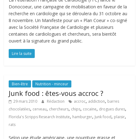
Donocoeur, une campagne de mobilisation en faveur de la
recherche en cardiologie qui se déroulera du 31 octobre au
8 novembre. Un Manifeste pour un « Plan Coeur » co-signé
avec la Société Française de Cardiologie et plusieurs
centaines de cardiologues et chercheurs, sera bientôt
ouvert à la signature du grand public.
Lire la suite
Bien-être
Nutrition - minceur
Junk food : êtes-vous accroc ?
,
,
29 mars 2010
Rédaction
accroc
addiction
barres
,
,
,
,
,
,
chocolatées
cerveau
chercheurs
chips
cocaïne
drogues dures
,
,
,
,
Florida's Scripps Research Institute
hamburger
Junk food
plaisir
rats
Selon une étude américaine, une nourriture grasse et