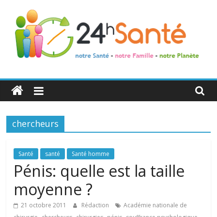
24h
Santé
chercheurs
La
santé
de
Santé
santé
Santé homme
toute
Pénis: quelle est la taille
la
moyenne ?
famille
21 octobre 2011
Rédaction
Académie nationale de
,
,
,
,