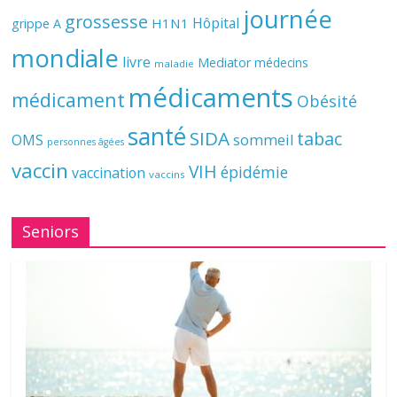
journée
grossesse
Hôpital
H1N1
grippe A
mondiale
livre
Mediator
médecins
maladie
médicaments
médicament
Obésité
santé
SIDA
tabac
OMS
sommeil
personnes âgées
vaccin
VIH
épidémie
vaccination
vaccins
Seniors