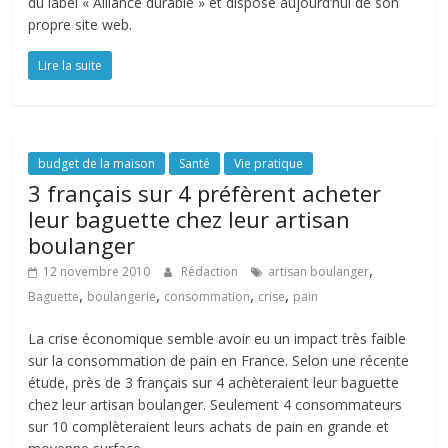
du label « Alliance durable » et dispose aujourd’hui de son
propre site web.
Lire la suite
budget de la maison
Santé
Vie pratique
3 français sur 4 préfèrent acheter
leur baguette chez leur artisan
boulanger
,
12 novembre 2010
Rédaction
artisan boulanger
,
,
,
,
Baguette
boulangerie
consommation
crise
pain
La crise économique semble avoir eu un impact très faible
sur la consommation de pain en France. Selon une récente
étude, près de 3 français sur 4 achèteraient leur baguette
chez leur artisan boulanger. Seulement 4 consommateurs
sur 10 complèteraient leurs achats de pain en grande et