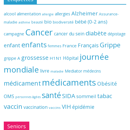
Alzheimer
alcool
alimentation
allergies
Assurance-
allergie
bio
bébé (0-2 ans)
biodiversité
maladie
beauté
asthme
Cancer
diabète
cancer du sein
campagne
dépistage
enfants
Grippe
enfant
Français
France
femmes
journée
grossesse
Hôpital
H1N1
grippe A
mondiale
livre
Mediator
médecins
maladie
médicaments
médicament
Obésité
santé
SIDA
tabac
OMS
sommeil
personnes âgées
vaccin
VIH
épidémie
vaccination
vaccins
Seniors