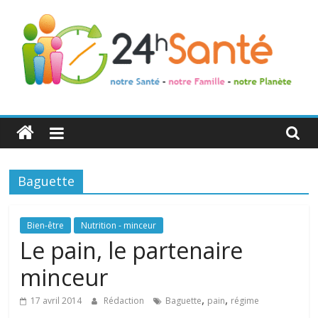
24h
Santé
Baguette
La
santé
de
Bien-être
Nutrition - minceur
toute
Le pain, le partenaire
la
minceur
famille
,
,
17 avril 2014
Rédaction
Baguette
pain
régime