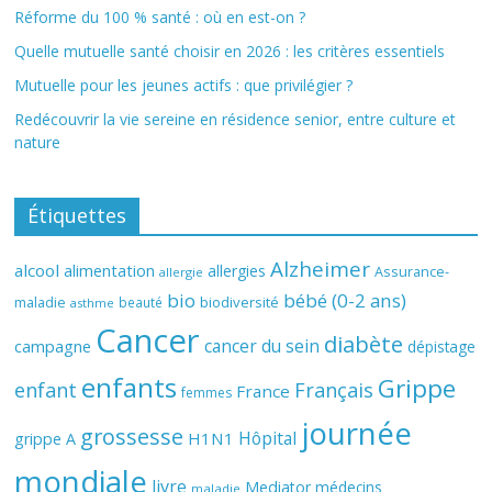
Réforme du 100 % santé : où en est-on ?
Quelle mutuelle santé choisir en 2026 : les critères essentiels
Mutuelle pour les jeunes actifs : que privilégier ?
Redécouvrir la vie sereine en résidence senior, entre culture et
nature
Étiquettes
Alzheimer
alcool
alimentation
allergies
Assurance-
allergie
bio
bébé (0-2 ans)
biodiversité
maladie
beauté
asthme
Cancer
diabète
cancer du sein
campagne
dépistage
enfants
Grippe
enfant
Français
France
femmes
journée
grossesse
Hôpital
H1N1
grippe A
mondiale
livre
Mediator
médecins
maladie