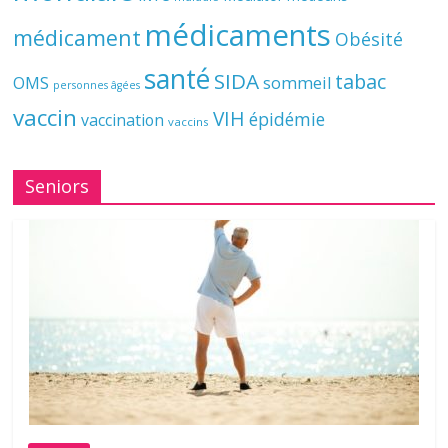
médicaments
médicament
Obésité
santé
SIDA
tabac
OMS
sommeil
personnes âgées
vaccin
VIH
épidémie
vaccination
vaccins
Seniors