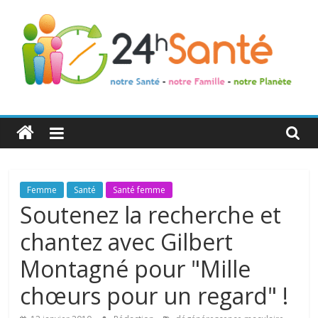
24h
Santé
La
Femme
Santé
Santé femme
santé
Soutenez la recherche et
de
chantez avec Gilbert
toute
la
Montagné pour "Mille
famille
chœurs pour un regard" !