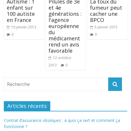
Autisme : 1
Pilules de 3e
La toux du
enfant sur
et 4e
fumeur peut
100 autiste
générations :
cacher une
en France
l'agence
BPCO
européenne
10 janvier 2013
5 janvier 2015
du
0
0
médicament
rend un avis
favorable
12 octobre
2013
0
Articles récents
Contrat d’assurance obsèques : à quoi ça sert et comment ça
fonctionne ?