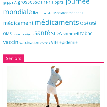
journée
grossesse
Hôpital
H1N1
grippe A
mondiale
livre
Mediator
médecins
maladie
médicaments
médicament
Obésité
santé
SIDA
tabac
OMS
sommeil
personnes âgées
vaccin
VIH
épidémie
vaccination
vaccins
Seniors