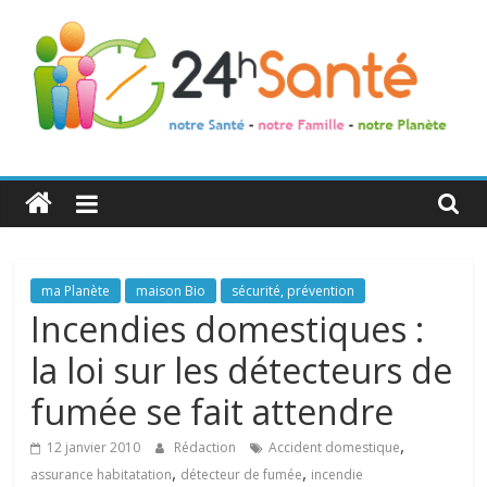
24h
Santé
La
ma Planète
maison Bio
sécurité, prévention
santé
Incendies domestiques :
de
la loi sur les détecteurs de
toute
la
fumée se fait attendre
famille
,
12 janvier 2010
Rédaction
Accident domestique
,
,
assurance habitatation
détecteur de fumée
incendie