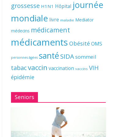
journée
grossesse
Hôpital
H1N1
mondiale
livre
Mediator
maladie
médicament
médecins
médicaments
Obésité
OMS
santé
SIDA
sommeil
personnes âgées
vaccin
tabac
VIH
vaccination
vaccins
épidémie
Seniors