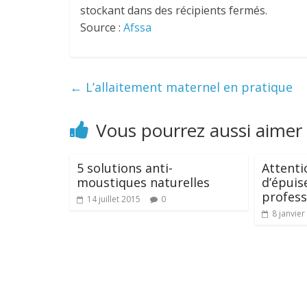
stockant dans des récipients fermés.
Source :
Afssa
←
L’allaitement maternel en pratique
Vous pourrez aussi aimer
5 solutions anti-
Attenti
moustiques naturelles
d’épui
profess
14 juillet 2015
0
8 janvier