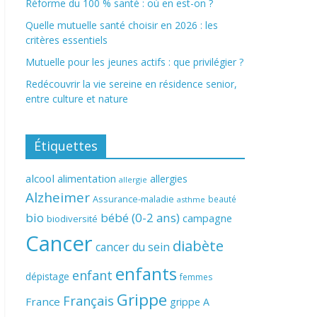
Réforme du 100 % santé : où en est-on ?
Quelle mutuelle santé choisir en 2026 : les
critères essentiels
Mutuelle pour les jeunes actifs : que privilégier ?
Redécouvrir la vie sereine en résidence senior,
entre culture et nature
Étiquettes
alcool
alimentation
allergies
allergie
Alzheimer
Assurance-maladie
beauté
asthme
bio
bébé (0-2 ans)
campagne
biodiversité
Cancer
diabète
cancer du sein
enfants
enfant
dépistage
femmes
Grippe
Français
France
grippe A