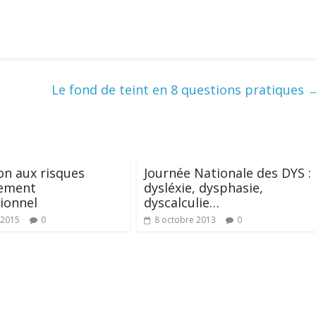
Le fond de teint en 8 questions pratiques
on aux risques
Journée Nationale des DYS :
sement
dysléxie, dysphasie,
ionnel
dyscalculie…
 2015
0
8 octobre 2013
0