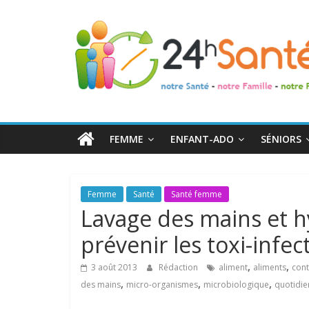
24h
Santé
La
santé
de
FEMME
ENFANT-ADO
SÉNIORS
toute
la
famille
Femme
Santé
Santé femme
Lavage des mains et 
prévenir les toxi-infec
,
,
3 août 2013
Rédaction
aliment
aliments
con
,
,
,
des mains
micro-organismes
microbiologique
quotidie