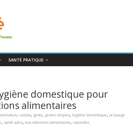
SANTÉ PRATIQUE
hygiène domestique pour
tions alimentaires
,
,
,
,
,
tamination
cuisine
geste
gestes simples
hygiène domestique
Le lavage
,
,
,
n
santé ados
toxi-infections alimentaires
ustensiles