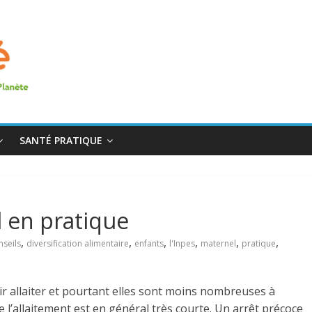
SANTÉ PRATIQUE
l en pratique
,
,
,
,
,
,
nseils
diversification alimentaire
enfants
l'Inpes
maternel
pratique
r allaiter et pourtant elles sont moins nombreuses à
e l’allaitement est en général très courte. Un arrêt précoce