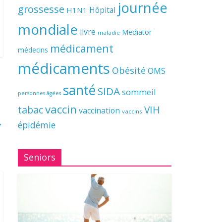
journée
grossesse
Hôpital
H1N1
mondiale
livre
Mediator
maladie
médicament
médecins
médicaments
Obésité
OMS
santé
SIDA
sommeil
personnes âgées
vaccin
tabac
VIH
vaccination
vaccins
→
épidémie
Seniors