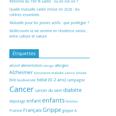
Réforme du 100 % santé : où en est-on ?
Quelle mutuelle santé choisir en 2026 : les
critères essentiels
Mutuelle pour les jeunes actifs : que privilégier ?
Redécouvrir la vie sereine en résidence senior,
entre culture et nature
Étiquettes
alcool
alimentation
allergies
allergie
Alzheimer
Assurance-maladie
beauté
asthme
bio
bébé (0-2 ans)
campagne
biodiversité
Cancer
diabète
cancer du sein
enfants
enfant
dépistage
femmes
Grippe
Français
France
grippe A