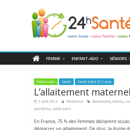
24h
Santé
La
santé
de
FEMME
ENFANT-ADO
SÉNIORS
toute
la
famille
Enfant-ado
Santé
Santé bébé (0-2 ans)
L’allaitement materne
,
,
2 août 2013
Rédaction
allaitement
bébés
co
,
questions
santé ados
En France, 75 % des femmes déclarent vouloi
démarrer un allaitement. De plus, la durée d