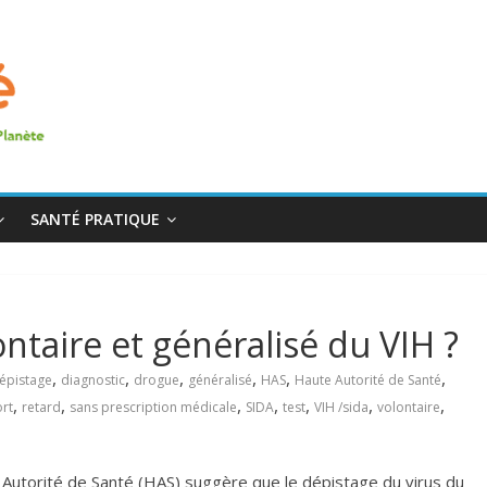
SANTÉ PRATIQUE
ntaire et généralisé du VIH ?
,
,
,
,
,
,
épistage
diagnostic
drogue
généralisé
HAS
Haute Autorité de Santé
,
,
,
,
,
,
,
rt
retard
sans prescription médicale
SIDA
test
VIH /sida
volontaire
Autorité de Santé (HAS) suggère que le dépistage du virus du