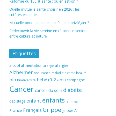
Réforme du 100 % santé : où en est-on ?
Quelle mutuelle santé choisir en 2026 : les
critères essentiels
Mutuelle pour les jeunes actifs : que privilégier ?
Redécouvrir la vie sereine en résidence senior,
entre culture et nature
Étiquettes
alcool
alimentation
allergies
allergie
Alzheimer
Assurance-maladie
beauté
asthme
bio
bébé (0-2 ans)
campagne
biodiversité
Cancer
diabète
cancer du sein
enfants
enfant
dépistage
femmes
Grippe
Français
France
grippe A