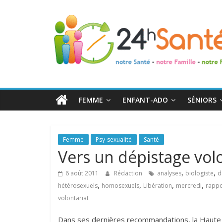
24h
Santé
La
santé
de
FEMME
ENFANT-ADO
SÉNIORS
toute
la
famille
Femme
Psy-sexualité
Santé
Vers un dépistage volo
,
,
6 août 2011
Rédaction
analyses
biologiste
d
,
,
,
,
hétérosexuels
homosexuels
Libération
mercredi
rappo
volontariat
Dans ses dernières recommandations, la Haute 