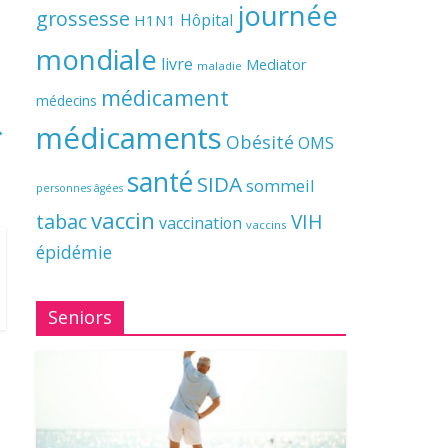
journée
grossesse
Hôpital
H1N1
mondiale
livre
Mediator
maladie
médicament
médecins
→
médicaments
Obésité
OMS
santé
SIDA
sommeil
personnes âgées
vaccin
tabac
VIH
vaccination
vaccins
épidémie
Seniors