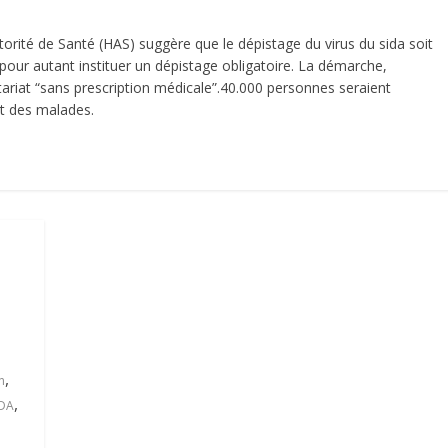
rité de Santé (HAS) suggère que le dépistage du virus du sida soit
pour autant instituer un dépistage obligatoire. La démarche,
ntariat “sans prescription médicale”.40.000 personnes seraient
rt des malades.
,
n
,
IDA