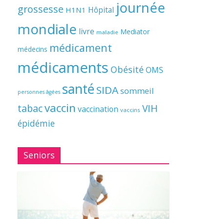
journée
grossesse
Hôpital
H1N1
mondiale
livre
Mediator
maladie
médicament
médecins
médicaments
Obésité
OMS
santé
SIDA
sommeil
personnes âgées
vaccin
tabac
VIH
vaccination
vaccins
épidémie
Seniors