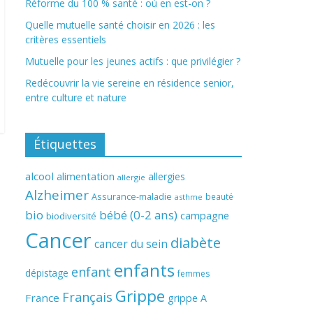
Réforme du 100 % santé : où en est-on ?
Quelle mutuelle santé choisir en 2026 : les
critères essentiels
Mutuelle pour les jeunes actifs : que privilégier ?
Redécouvrir la vie sereine en résidence senior,
entre culture et nature
Étiquettes
alcool
alimentation
allergies
allergie
Alzheimer
Assurance-maladie
beauté
asthme
bio
bébé (0-2 ans)
campagne
biodiversité
Cancer
diabète
cancer du sein
enfants
enfant
dépistage
femmes
Grippe
Français
France
grippe A