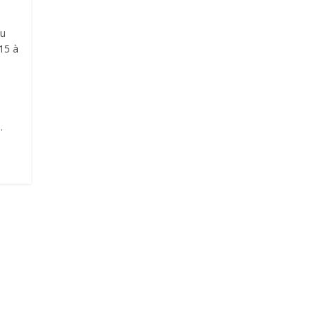
du
 15 à
.