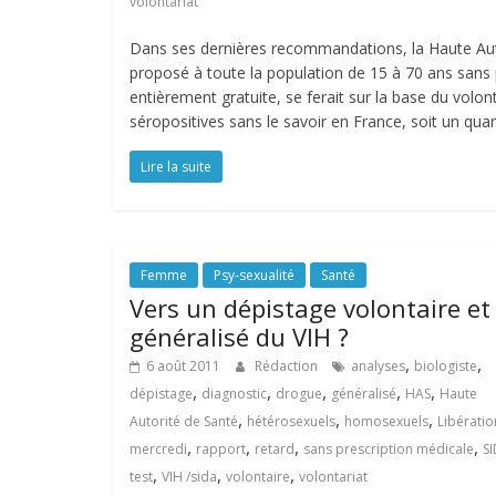
volontariat
Dans ses dernières recommandations, la Haute Auto
proposé à toute la population de 15 à 70 ans sans 
entièrement gratuite, se ferait sur la base du volo
séropositives sans le savoir en France, soit un qua
Lire la suite
Femme
Psy-sexualité
Santé
Vers un dépistage volontaire et
généralisé du VIH ?
,
,
6 août 2011
Rédaction
analyses
biologiste
,
,
,
,
,
dépistage
diagnostic
drogue
généralisé
HAS
Haute
,
,
,
Autorité de Santé
hétérosexuels
homosexuels
Libératio
,
,
,
,
mercredi
rapport
retard
sans prescription médicale
S
,
,
,
test
VIH /sida
volontaire
volontariat