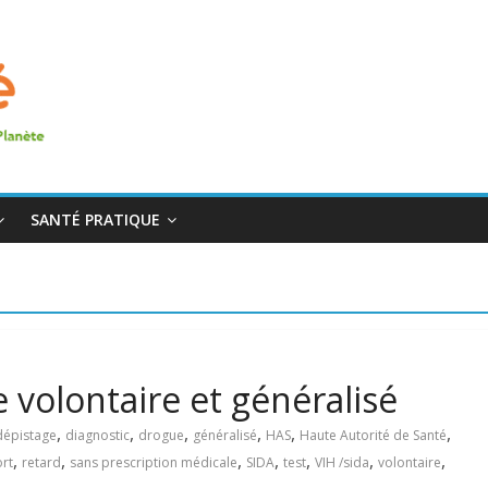
SANTÉ PRATIQUE
e volontaire et généralisé
,
,
,
,
,
,
dépistage
diagnostic
drogue
généralisé
HAS
Haute Autorité de Santé
,
,
,
,
,
,
,
rt
retard
sans prescription médicale
SIDA
test
VIH /sida
volontaire