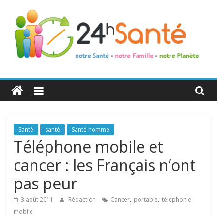
24h
Santé
La
Santé
santé
Santé homme
santé
Téléphone mobile et
de
cancer : les Français n’ont
toute
la
pas peur
famille
,
,
3 août 2011
Rédaction
Cancer
portable
téléphonie
mobile