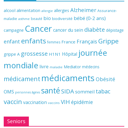
Alzheimer
alcool
alimentation
allergies
Assurance-
allergie
bio
bébé (0-2 ans)
biodiversité
maladie
beauté
asthme
Cancer
diabète
cancer du sein
campagne
dépistage
enfants
Grippe
enfant
Français
France
femmes
journée
grossesse
Hôpital
H1N1
grippe A
mondiale
livre
Mediator
médecins
maladie
médicaments
médicament
Obésité
santé
SIDA
tabac
OMS
sommeil
personnes âgées
vaccin
VIH
épidémie
vaccination
vaccins
Seniors