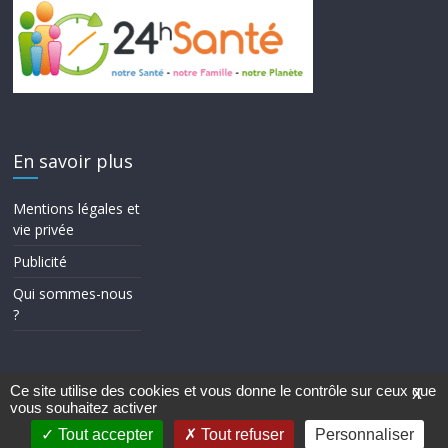
En savoir plus
Mentions légales et
vie privée
Publicité
Qui sommes-nous
?
Ce site utilise des cookies et vous donne le contrôle sur ceux que
X
vous souhaitez activer
Copyright © 2026
24h Santé
. Tous droits réservés.
Theme ColorMag par
ThemeGrill.
. Propulsé par
WordPress
.
Tout accepter
Tout refuser
Personnaliser