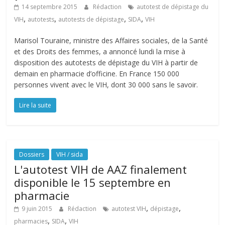
14 septembre 2015
Rédaction
autotest de dépistage du
,
,
,
,
VIH
autotests
autotests de dépistage
SIDA
VIH
Marisol Touraine, ministre des Affaires sociales, de la Santé
et des Droits des femmes, a annoncé lundi la mise à
disposition des autotests de dépistage du VIH à partir de
demain en pharmacie d’officine. En France 150 000
personnes vivent avec le VIH, dont 30 000 sans le savoir.
Lire la suite
Dossiers
VIH / sida
L'autotest VIH de AAZ finalement
disponible le 15 septembre en
pharmacie
,
,
9 juin 2015
Rédaction
autotest VIH
dépistage
,
,
pharmacies
SIDA
VIH