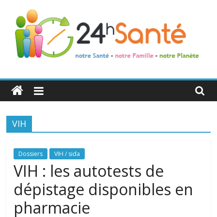
24h
Santé
VIH
La
santé
de
Dossiers
VIH / sida
toute
VIH : les autotests de
la
dépistage disponibles en
famille
pharmacie