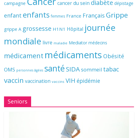
Cancer
diabète
cancer du sein
campagne
dépistage
enfants
Grippe
enfant
Français
France
femmes
journée
grossesse
Hôpital
H1N1
grippe A
mondiale
livre
Mediator
médecins
maladie
médicaments
médicament
Obésité
santé
SIDA
tabac
OMS
sommeil
personnes âgées
vaccin
VIH
épidémie
vaccination
vaccins
Seniors