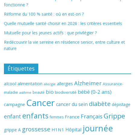
fonctionne ?
Réforme du 100 % santé : où en est-on ?
Quelle mutuelle santé choisir en 2026 : les critères essentiels
Mutuelle pour les jeunes actifs : que privilégier ?
Redécouvrir la vie sereine en résidence senior, entre culture et
nature
Étiquettes
Alzheimer
alcool
alimentation
allergies
Assurance-
allergie
bio
bébé (0-2 ans)
biodiversité
maladie
beauté
asthme
Cancer
diabète
cancer du sein
campagne
dépistage
enfants
Grippe
enfant
Français
France
femmes
journée
grossesse
Hôpital
H1N1
grippe A