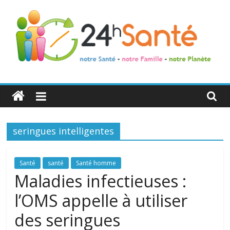
24h
Santé
seringues intelligentes
La
santé
de
Santé
santé
Santé homme
toute
Maladies infectieuses :
la
l’OMS appelle à utiliser
famille
des seringues