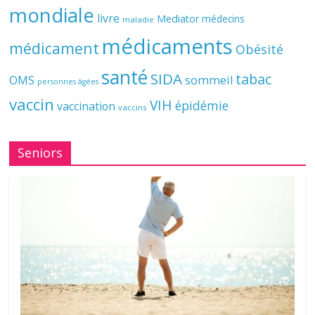
mondiale
livre
Mediator
médecins
maladie
médicaments
médicament
Obésité
santé
SIDA
tabac
OMS
sommeil
personnes âgées
vaccin
VIH
épidémie
vaccination
vaccins
Seniors