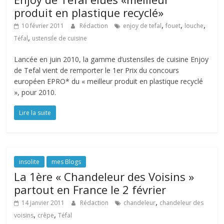
produit en plastique recyclé»
,
,
,
10 février 2011
Rédaction
enjoy de tefal
fouet
louche
,
Téfal
ustensile de cuisine
Lancée en juin 2010, la gamme d’ustensiles de cuisine Enjoy
de Tefal vient de remporter le 1er Prix du concours
européen EPRO* du « meilleur produit en plastique recyclé
», pour 2010.
Lire la suite
insolite
mes Blogs
La 1ère « Chandeleur des Voisins »
partout en France le 2 février
,
14 janvier 2011
Rédaction
chandeleur
chandeleur des
,
,
voisins
crêpe
Téfal