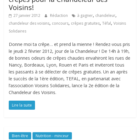
Voisins!
,
,
27 janvier 2012
Rédaction
à gagner
chandeleur
,
,
,
,
chandeleur des voisins
concours
crêpes gratuites
Téfal
Voisins
Solidaires
Donne moi ta crêpe… et prend la mienne ! Rendez-vous pris
le jeudi 2 février 2012, jour de la Chandeleur ! De 14h à 19h,
de bonnes odeurs de crêpes chaudes envahiront les rues de
Nancy, Bordeaux, Lyon, Rouen et Paris et inviteront tous
les passants à se délecter de crêpes gratuites. Un an après
le succès de la 1ère édition, TEFAL, en partenariat avec
l’association Voisins Solidaires, lance la 2e édition de la
Chandeleur des Voisins.
Lire la suite
Bien-être
Nutrition - minceur