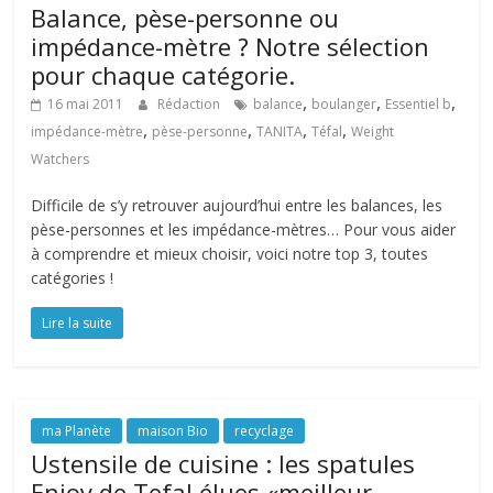
Balance, pèse-personne ou
impédance-mètre ? Notre sélection
pour chaque catégorie.
,
,
,
16 mai 2011
Rédaction
balance
boulanger
Essentiel b
,
,
,
,
impédance-mètre
pèse-personne
TANITA
Téfal
Weight
Watchers
Difficile de s’y retrouver aujourd’hui entre les balances, les
pèse-personnes et les impédance-mètres… Pour vous aider
à comprendre et mieux choisir, voici notre top 3, toutes
catégories !
Lire la suite
ma Planète
maison Bio
recyclage
Ustensile de cuisine : les spatules
Enjoy de Tefal élues «meilleur