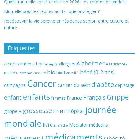
Quelle mutuelle santé choisir en 2026 : les critères essentiels
Mutuelle pour les jeunes actifs : que privilégier ?
Redécouvrir la vie sereine en résidence senior, entre culture et
nature
Étiquettes
Alzheimer
alcool
alimentation
allergies
Assurance-
allergie
bio
bébé (0-2 ans)
biodiversité
maladie
beauté
asthme
Cancer
diabète
cancer du sein
campagne
dépistage
enfants
Grippe
enfant
Français
France
femmes
journée
grossesse
Hôpital
H1N1
grippe A
mondiale
livre
Mediator
médecins
maladie
médicaments
médicament
Obésité