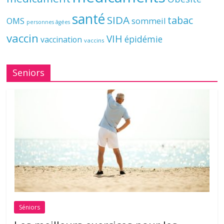
santé
SIDA
tabac
OMS
sommeil
personnes âgées
vaccin
VIH
épidémie
vaccination
vaccins
Seniors
Séniors