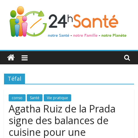
24h
Santé
Téfal
La
santé
de
conso
Santé
Vie pratique
toute
Agatha Ruiz de la Prada
la
signe des balances de
famille
cuisine pour une