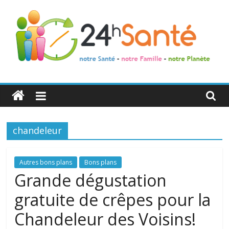
24h
Santé
chandeleur
La
santé
de
Autres bons plans
Bons plans
toute
Grande dégustation
la
gratuite de crêpes pour la
famille
Chandeleur des Voisins!