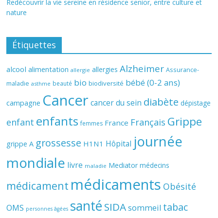
Redécouvrir la vie sereine en résidence senior, entre culture et
nature
Étiquettes
Alzheimer
alcool
alimentation
allergies
Assurance-
allergie
bio
bébé (0-2 ans)
biodiversité
maladie
beauté
asthme
Cancer
diabète
cancer du sein
campagne
dépistage
enfants
Grippe
enfant
Français
France
femmes
journée
grossesse
Hôpital
H1N1
grippe A
mondiale
livre
Mediator
médecins
maladie
médicaments
médicament
Obésité
santé
SIDA
tabac
OMS
sommeil
personnes âgées