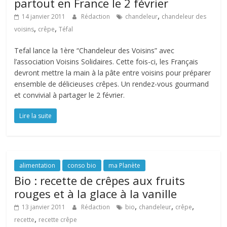
partout en France le 2 février
,
14 janvier 2011
Rédaction
chandeleur
chandeleur des
,
,
voisins
crêpe
Téfal
Tefal lance la 1ère “Chandeleur des Voisins” avec
l’association Voisins Solidaires. Cette fois-ci, les Français
devront mettre la main à la pâte entre voisins pour préparer
ensemble de délicieuses crêpes. Un rendez-vous gourmand
et convivial à partager le 2 février.
Lire la suite
alimentation
conso bio
ma Planète
Bio : recette de crêpes aux fruits
rouges et à la glace à la vanille
,
,
,
13 janvier 2011
Rédaction
bio
chandeleur
crêpe
,
recette
recette crêpe