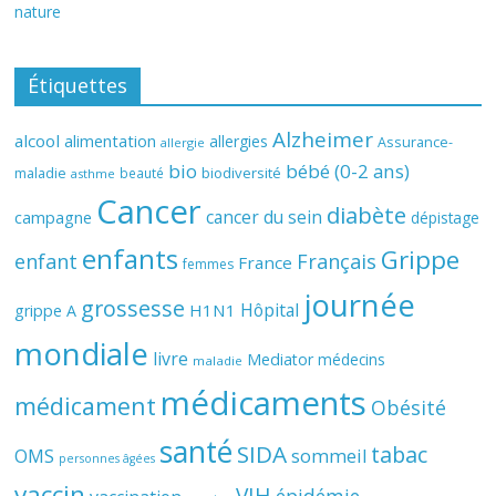
nature
Étiquettes
Alzheimer
alcool
alimentation
allergies
Assurance-
allergie
bio
bébé (0-2 ans)
biodiversité
maladie
beauté
asthme
Cancer
diabète
cancer du sein
campagne
dépistage
enfants
Grippe
enfant
Français
France
femmes
journée
grossesse
Hôpital
H1N1
grippe A
mondiale
livre
Mediator
médecins
maladie
médicaments
médicament
Obésité
santé
SIDA
tabac
OMS
sommeil
personnes âgées
vaccin