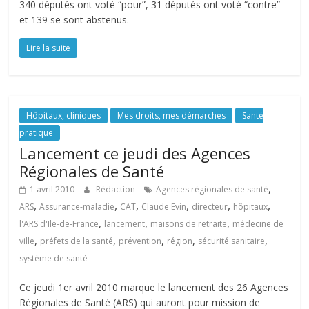
340 députés ont voté “pour”, 31 députés ont voté “contre”
et 139 se sont abstenus.
Lire la suite
Hôpitaux, cliniques
Mes droits, mes démarches
Santé
pratique
Lancement ce jeudi des Agences
Régionales de Santé
,
1 avril 2010
Rédaction
Agences régionales de santé
,
,
,
,
,
,
ARS
Assurance-maladie
CAT
Claude Evin
directeur
hôpitaux
,
,
,
l'ARS d'Ile-de-France
lancement
maisons de retraite
médecine de
,
,
,
,
,
ville
préfets de la santé
prévention
région
sécurité sanitaire
système de santé
Ce jeudi 1er avril 2010 marque le lancement des 26 Agences
Régionales de Santé (ARS) qui auront pour mission de