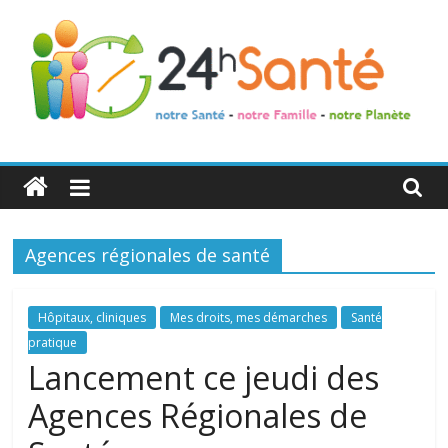
24h
Santé
Agences régionales de santé
La
santé
de
Hôpitaux, cliniques
Mes droits, mes démarches
Santé
toute
pratique
la
Lancement ce jeudi des
famille
Agences Régionales de