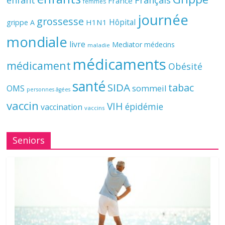
enfant
Français
France
femmes
journée
grossesse
Hôpital
H1N1
grippe A
mondiale
livre
Mediator
médecins
maladie
médicaments
médicament
Obésité
santé
SIDA
tabac
OMS
sommeil
personnes âgées
vaccin
VIH
épidémie
vaccination
vaccins
Seniors