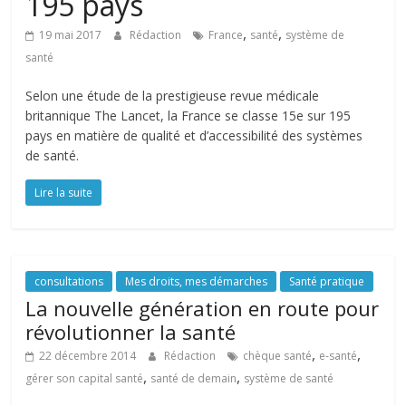
195 pays
,
,
19 mai 2017
Rédaction
France
santé
système de
santé
Selon une étude de la prestigieuse revue médicale
britannique The Lancet, la France se classe 15e sur 195
pays en matière de qualité et d’accessibilité des systèmes
de santé.
Lire la suite
consultations
Mes droits, mes démarches
Santé pratique
La nouvelle génération en route pour
révolutionner la santé
,
,
22 décembre 2014
Rédaction
chèque santé
e-santé
,
,
gérer son capital santé
santé de demain
système de santé