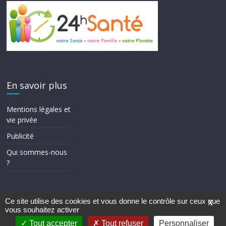
En savoir plus
Mentions légales et
vie privée
Publicité
Qui sommes-nous
?
Ce site utilise des cookies et vous donne le contrôle sur ceux que
X
vous souhaitez activer
Copyright © 2026
24h Santé
. Tous droits réservés.
Theme ColorMag par
ThemeGrill.
. Propulsé par
WordPress
.
Tout accepter
Tout refuser
Personnaliser