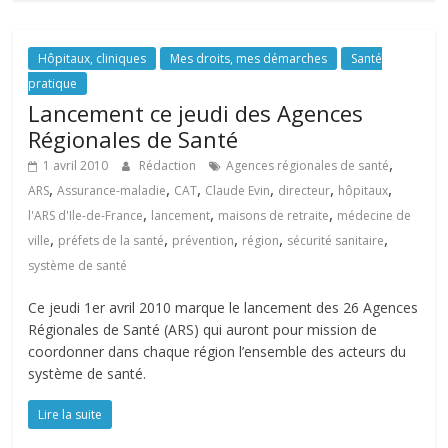
Hôpitaux, cliniques
Mes droits, mes démarches
Santé
pratique
Lancement ce jeudi des Agences
Régionales de Santé
,
1 avril 2010
Rédaction
Agences régionales de santé
,
,
,
,
,
,
ARS
Assurance-maladie
CAT
Claude Evin
directeur
hôpitaux
,
,
,
l'ARS d'Ile-de-France
lancement
maisons de retraite
médecine de
,
,
,
,
,
ville
préfets de la santé
prévention
région
sécurité sanitaire
système de santé
Ce jeudi 1er avril 2010 marque le lancement des 26 Agences
Régionales de Santé (ARS) qui auront pour mission de
coordonner dans chaque région l’ensemble des acteurs du
système de santé.
Lire la suite