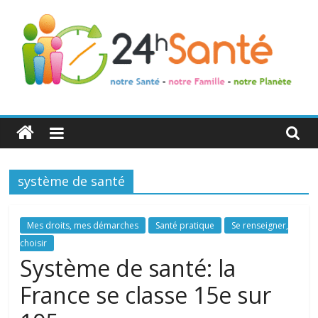
24h
Santé
système de santé
La
santé
de
Mes droits, mes démarches
Santé pratique
Se renseigner,
toute
choisir
la
Système de santé: la
famille
France se classe 15e sur