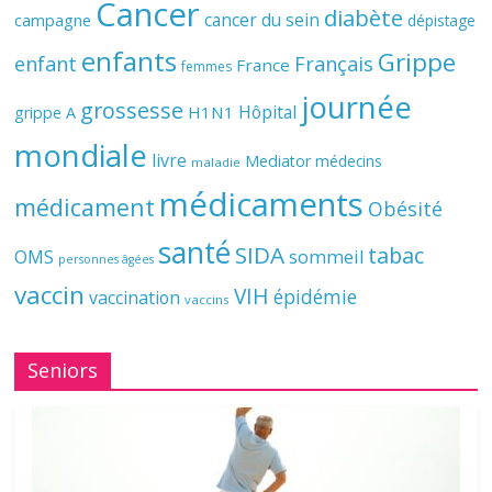
Cancer
diabète
cancer du sein
campagne
dépistage
enfants
Grippe
enfant
Français
France
femmes
journée
grossesse
Hôpital
H1N1
grippe A
mondiale
livre
Mediator
médecins
maladie
médicaments
médicament
Obésité
santé
SIDA
tabac
OMS
sommeil
personnes âgées
vaccin
VIH
épidémie
vaccination
vaccins
Seniors