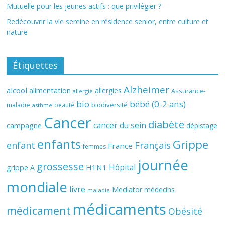
Mutuelle pour les jeunes actifs : que privilégier ?
Redécouvrir la vie sereine en résidence senior, entre culture et
nature
Étiquettes
Alzheimer
alcool
alimentation
allergies
Assurance-
allergie
bio
bébé (0-2 ans)
biodiversité
maladie
beauté
asthme
Cancer
diabète
cancer du sein
campagne
dépistage
enfants
Grippe
enfant
Français
France
femmes
journée
grossesse
Hôpital
H1N1
grippe A
mondiale
livre
Mediator
médecins
maladie
médicaments
médicament
Obésité