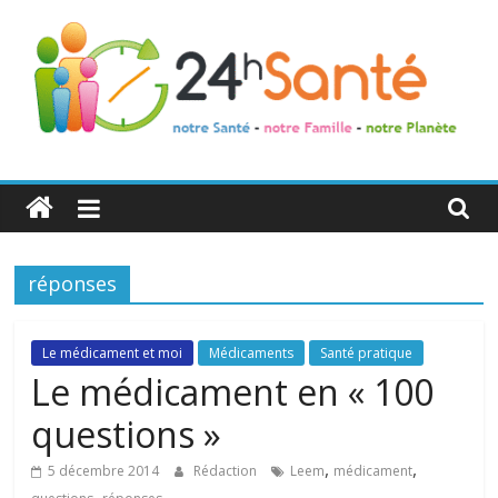
24h
Santé
réponses
La
santé
de
Le médicament et moi
Médicaments
Santé pratique
toute
Le médicament en « 100
la
questions »
famille
,
,
5 décembre 2014
Rédaction
Leem
médicament
,