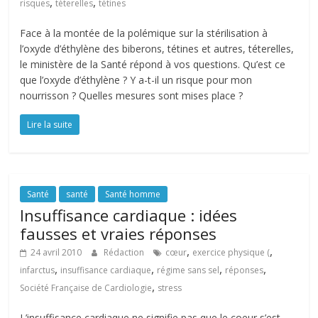
,
,
risques
téterelles
tétines
Face à la montée de la polémique sur la stérilisation à
l’oxyde d’éthylène des biberons, tétines et autres, téterelles,
le ministère de la Santé répond à vos questions. Qu’est ce
que l’oxyde d’éthylène ? Y a-t-il un risque pour mon
nourrisson ? Quelles mesures sont mises place ?
Lire la suite
Santé
santé
Santé homme
Insuffisance cardiaque : idées
fausses et vraies réponses
,
,
24 avril 2010
Rédaction
cœur
exercice physique (
,
,
,
,
infarctus
insuffisance cardiaque
régime sans sel
réponses
,
Société Française de Cardiologie
stress
L’insuffisance cardiaque ne signifie pas que le coeur s’est