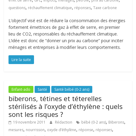
effet de serre
GPL
impôts
ménages
pétrole
prix au carbone
,
,
,
questions
réchauffement climatique
réponses
Taxe carbone
L’objectif visé est de réduire la consommation des énergies
fortement émettrices de gaz à effet de serre, en premier
lieu de CO2, responsables du réchauffement climatique.
L’idée est donc de “donner un prix au carbone” pour inciter
ménages et entreprises à modifier leurs comportements.
Lire la suite
Enfant-ado
Santé
Santé bébé (0-2 ans)
biberons, tétines et téterelles
stérilisés à l’oxyde d’éthylène : quels
sont les risques ?
,
,
19 novembre 2011
Rédaction
bébé (0-2 ans)
Biberons
,
,
,
,
,
mesures
nourrisson
oxyde d’éthylène
réponse
réponses