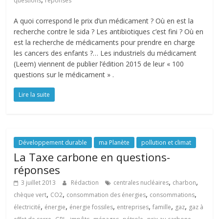
questions
réponses
A quoi correspond le prix d’un médicament ? Où en est la
recherche contre le sida ? Les antibiotiques c’est fini ? Où en
est la recherche de médicaments pour prendre en charge
les cancers des enfants ?… Les industriels du médicament
(Leem) viennent de publier l’édition 2015 de leur « 100
questions sur le médicament » .
Lire la suite
Développement durable
ma Planète
pollution et climat
La Taxe carbone en questions-
réponses
,
,
3 juillet 2013
Rédaction
centrales nucléaires
charbon
,
,
,
,
chèque vert
CO2
consommation des énergies
consommations
,
,
,
,
,
,
électricité
énergie
énergie fossiles
entreprises
famille
gaz
gaz à
,
,
,
,
,
,