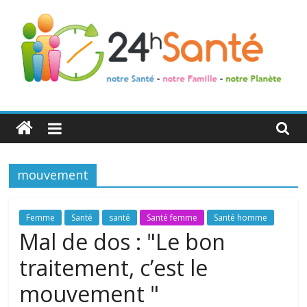
24h
Santé
mouvement
La
santé
de
Femme
Santé
santé
Santé femme
Santé homme
toute
Mal de dos : "Le bon
la
traitement, c’est le
famille
mouvement "