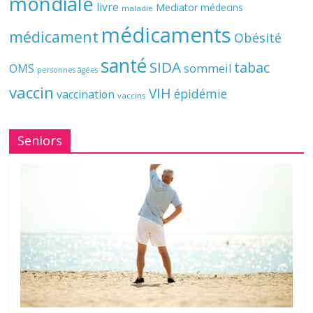
mondiale
livre
Mediator
médecins
maladie
médicaments
médicament
Obésité
santé
SIDA
tabac
OMS
sommeil
personnes âgées
vaccin
VIH
épidémie
vaccination
vaccins
Seniors