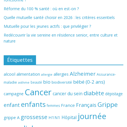
Réforme du 100 % santé : où en est-on ?
Quelle mutuelle santé choisir en 2026 : les critères essentiels
Mutuelle pour les jeunes actifs : que privilégier ?
Redécouvrir la vie sereine en résidence senior, entre culture et
nature
Étiquettes
Alzheimer
alcool
alimentation
allergies
Assurance-
allergie
bio
bébé (0-2 ans)
biodiversité
maladie
beauté
asthme
Cancer
diabète
cancer du sein
campagne
dépistage
enfants
Grippe
enfant
Français
France
femmes
journée
grossesse
Hôpital
H1N1
grippe A