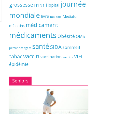
journée
grossesse
Hôpital
H1N1
mondiale
livre
Mediator
maladie
médicament
médecins
médicaments
Obésité
OMS
santé
SIDA
sommeil
personnes âgées
vaccin
tabac
VIH
vaccination
vaccins
épidémie
Seniors