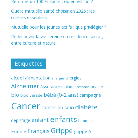
Réforme du 100 % santé : où en est-on ?
Quelle mutuelle santé choisir en 2026 : les
critères essentiels
Mutuelle pour les jeunes actifs : que privilégier ?
Redécouvrir la vie sereine en résidence senior,
entre culture et nature
Étiquettes
alcool
alimentation
allergies
allergie
Alzheimer
Assurance-maladie
beauté
asthme
bio
bébé (0-2 ans)
campagne
biodiversité
Cancer
diabète
cancer du sein
enfants
enfant
dépistage
femmes
Grippe
Français
France
grippe A