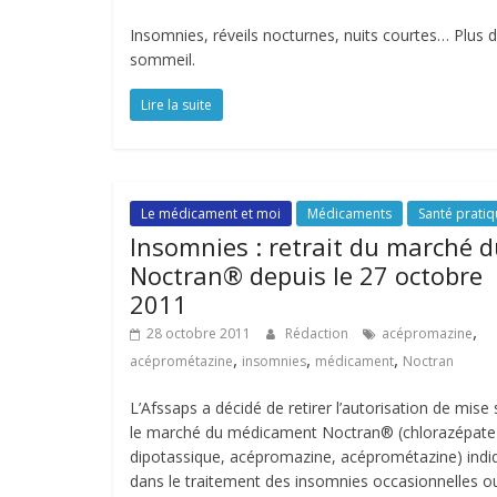
Insomnies, réveils nocturnes, nuits courtes… Plus 
sommeil.
Lire la suite
Le médicament et moi
Médicaments
Santé prati
Insomnies : retrait du marché 
Noctran® depuis le 27 octobre
2011
,
28 octobre 2011
Rédaction
acépromazine
,
,
,
acéprométazine
insomnies
médicament
Noctran
L’Afssaps a décidé de retirer l’autorisation de mise 
le marché du médicament Noctran® (chlorazépate
dipotassique, acépromazine, acéprométazine) indi
dans le traitement des insomnies occasionnelles o