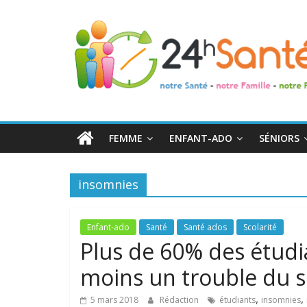
24h
Santé
La
santé
de
FEMME
ENFANT-ADO
SÉNIORS
toute
la
famille
insomnies
Enfant-ado
Santé
Santé ados
Scolarité
Plus de 60% des étudia
moins un trouble du 
,
,
5 mars 2018
Rédaction
étudiants
insomnies