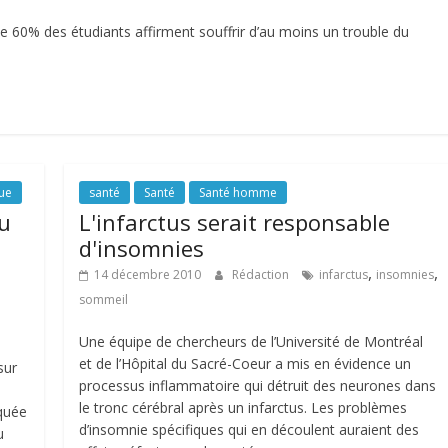
de 60% des étudiants affirment souffrir d’au moins un trouble du
que
santé
Santé
Santé homme
du
L'infarctus serait responsable
d'insomnies
,
,
14 décembre 2010
Rédaction
infarctus
insomnies
sommeil
Une équipe de chercheurs de l’Université de Montréal
et de l’Hôpital du Sacré-Coeur a mis en évidence un
sur
processus inflammatoire qui détruit des neurones dans
le tronc cérébral après un infarctus. Les problèmes
quée
d’insomnie spécifiques qui en découlent auraient des
u