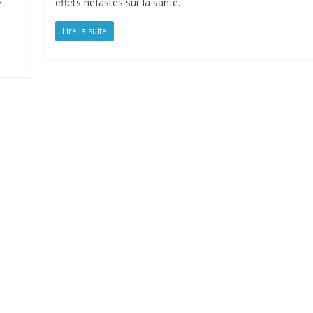
effets néfastes sur la santé.
7
Lire la suite