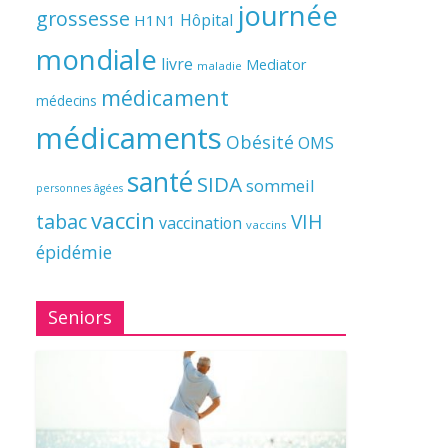
journée
grossesse
Hôpital
H1N1
mondiale
livre
Mediator
maladie
médicament
médecins
médicaments
Obésité
OMS
santé
SIDA
sommeil
personnes âgées
vaccin
tabac
VIH
vaccination
vaccins
épidémie
Seniors