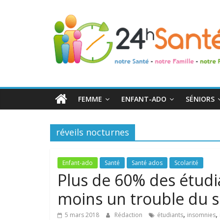
24h
Santé
La
santé
de
FEMME
ENFANT-ADO
SÉNIORS
toute
la
famille
réveils nocturnes
Enfant-ado
Santé
Santé ados
Scolarité
Plus de 60% des étudia
moins un trouble du 
,
,
5 mars 2018
Rédaction
étudiants
insomnies