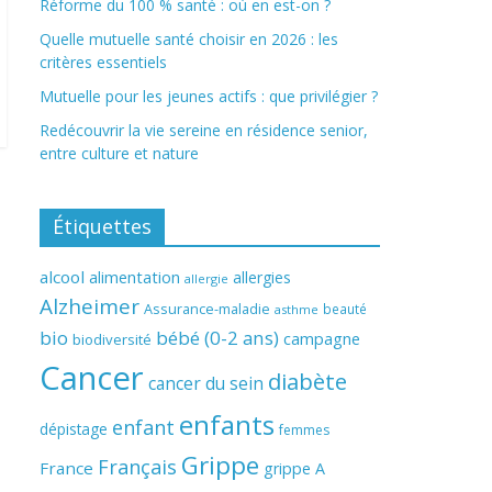
Réforme du 100 % santé : où en est-on ?
Quelle mutuelle santé choisir en 2026 : les
critères essentiels
Mutuelle pour les jeunes actifs : que privilégier ?
Redécouvrir la vie sereine en résidence senior,
entre culture et nature
Étiquettes
alcool
alimentation
allergies
allergie
Alzheimer
Assurance-maladie
beauté
asthme
bio
bébé (0-2 ans)
campagne
biodiversité
Cancer
diabète
cancer du sein
enfants
enfant
dépistage
femmes
Grippe
Français
France
grippe A