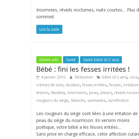
Insomnies, réveils nocturnes, nuits courtes… Plus 
sommeil.
Lire la suite
Enfant-ado
Santé
Santé bébé (0-2 ans)
Bébé : fini les fesses irritées !
,
,
4 janvier 2010
Rédaction
bébé (0-2 ans)
caca
,
,
,
,
crèmes de soin
douleur
fesses irritées
fessier
irritation
,
,
,
,
,
lésions
Mustela
nourrisson
peau
pleurs
réveils noctur
,
,
,
rougeurs du siège
Stelactiv
suintantes
surinfection
Les rougeurs du siège sont liées à une irritation de 
peau du siège du nourrisson. En version moins
poétique, votre bébé a les fesses irritées…
Sans prise en charge efficace, cette affection cuta