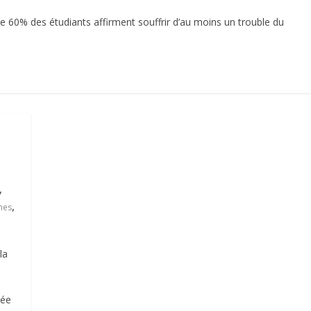
de 60% des étudiants affirment souffrir d’au moins un trouble du
,
,
nes
la
née