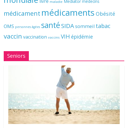
livre
Mediator
médecins
maladie
médicaments
médicament
Obésité
santé
SIDA
tabac
OMS
sommeil
personnes âgées
vaccin
VIH
épidémie
vaccination
vaccins
Seniors