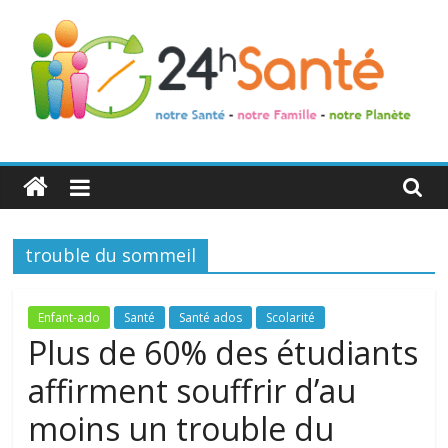
24h
Santé
trouble du sommeil
La
santé
de
Enfant-ado
Santé
Santé ados
Scolarité
toute
Plus de 60% des étudiants
la
affirment souffrir d’au
famille
moins un trouble du