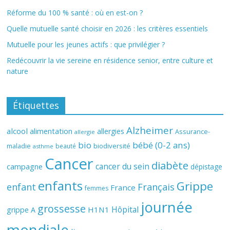
Réforme du 100 % santé : où en est-on ?
Quelle mutuelle santé choisir en 2026 : les critères essentiels
Mutuelle pour les jeunes actifs : que privilégier ?
Redécouvrir la vie sereine en résidence senior, entre culture et
nature
Étiquettes
Alzheimer
alcool
alimentation
allergies
Assurance-
allergie
bio
bébé (0-2 ans)
biodiversité
maladie
beauté
asthme
Cancer
diabète
cancer du sein
campagne
dépistage
enfants
Grippe
enfant
Français
France
femmes
journée
grossesse
Hôpital
H1N1
grippe A
mondiale