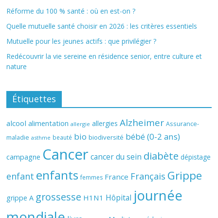
Réforme du 100 % santé : où en est-on ?
Quelle mutuelle santé choisir en 2026 : les critères essentiels
Mutuelle pour les jeunes actifs : que privilégier ?
Redécouvrir la vie sereine en résidence senior, entre culture et
nature
Étiquettes
Alzheimer
alcool
alimentation
allergies
Assurance-
allergie
bio
bébé (0-2 ans)
biodiversité
maladie
beauté
asthme
Cancer
diabète
cancer du sein
campagne
dépistage
enfants
Grippe
enfant
Français
France
femmes
journée
grossesse
Hôpital
H1N1
grippe A
mondiale