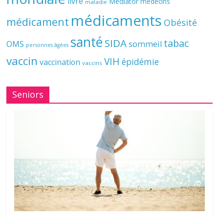
livre
Mediator
médecins
maladie
médicaments
médicament
Obésité
santé
SIDA
tabac
OMS
sommeil
personnes âgées
vaccin
VIH
épidémie
vaccination
vaccins
Seniors