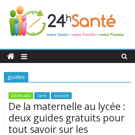
24h
Santé
guides
La
santé
de
Enfant-ado
Santé
Scolarité
toute
De la maternelle au lycée :
la
deux guides gratuits pour
famille
tout savoir sur les