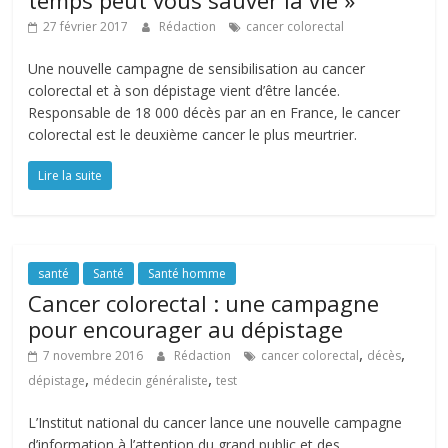
temps peut vous sauver la vie »
27 février 2017
Rédaction
cancer colorectal
Une nouvelle campagne de sensibilisation au cancer
colorectal et à son dépistage vient d’être lancée.
Responsable de 18 000 décès par an en France, le cancer
colorectal est le deuxième cancer le plus meurtrier.
Lire la suite
santé
Santé
Santé homme
Cancer colorectal : une campagne
pour encourager au dépistage
,
,
7 novembre 2016
Rédaction
cancer colorectal
décès
,
,
dépistage
médecin généraliste
test
L’Institut national du cancer lance une nouvelle campagne
d’information à l’attention du grand public et des