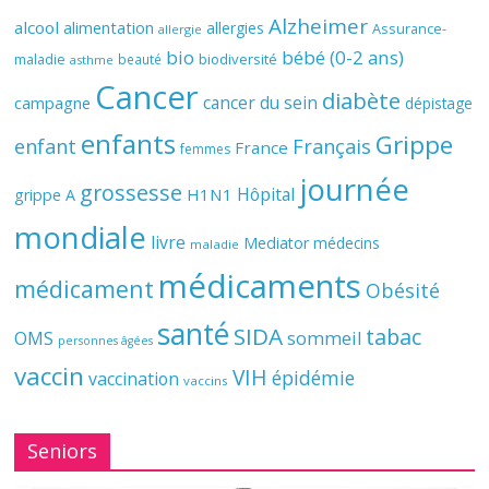
Alzheimer
alcool
alimentation
allergies
Assurance-
allergie
bio
bébé (0-2 ans)
biodiversité
maladie
beauté
asthme
Cancer
diabète
cancer du sein
campagne
dépistage
enfants
Grippe
enfant
Français
France
femmes
journée
grossesse
Hôpital
H1N1
grippe A
mondiale
livre
Mediator
médecins
maladie
médicaments
médicament
Obésité
santé
SIDA
tabac
OMS
sommeil
personnes âgées
vaccin
VIH
épidémie
vaccination
vaccins
Seniors