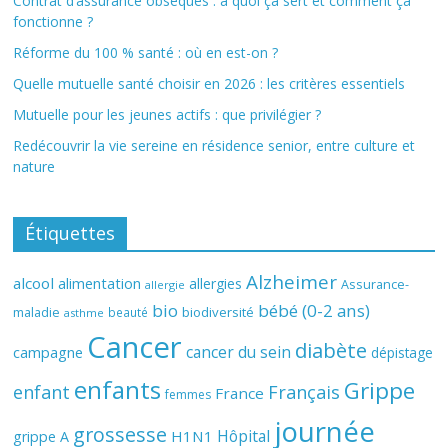
Contrat d’assurance obsèques : à quoi ça sert et comment ça
fonctionne ?
Réforme du 100 % santé : où en est-on ?
Quelle mutuelle santé choisir en 2026 : les critères essentiels
Mutuelle pour les jeunes actifs : que privilégier ?
Redécouvrir la vie sereine en résidence senior, entre culture et
nature
Étiquettes
Alzheimer
alcool
alimentation
allergies
Assurance-
allergie
bio
bébé (0-2 ans)
biodiversité
maladie
beauté
asthme
Cancer
diabète
cancer du sein
campagne
dépistage
enfants
Grippe
enfant
Français
France
femmes
journée
grossesse
Hôpital
H1N1
grippe A