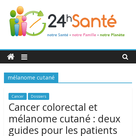
24h
Santé
mélanome cutané
La
santé
de
Cancer
Dossiers
toute
Cancer colorectal et
la
mélanome cutané : deux
famille
guides pour les patients