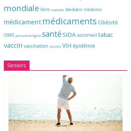
mondiale
livre
Mediator
médecins
maladie
médicaments
médicament
Obésité
santé
SIDA
tabac
OMS
sommeil
personnes âgées
vaccin
VIH
épidémie
vaccination
vaccins
Seniors