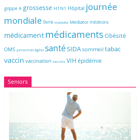
journée
grossesse
Hôpital
H1N1
grippe A
mondiale
livre
Mediator
médecins
maladie
médicaments
médicament
Obésité
santé
SIDA
tabac
OMS
sommeil
personnes âgées
vaccin
VIH
épidémie
vaccination
vaccins
Seniors