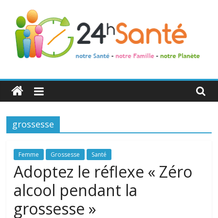
24h
Santé
grossesse
La
santé
de
Femme
Grossesse
Santé
toute
Adoptez le réflexe « Zéro
la
alcool pendant la
famille
grossesse »