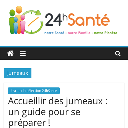
24h
Santé
jumeaux
La
santé
de
Livres : la sélection 24hSanté
toute
Accueillir des jumeaux :
la
un guide pour se
famille
préparer !