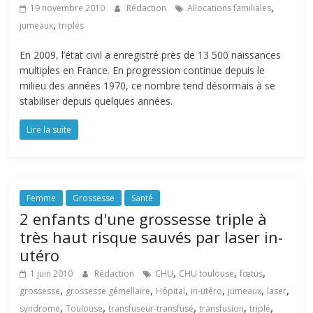
,
19 novembre 2010
Rédaction
Allocations familiales
,
jumeaux
triplés
En 2009, l’état civil a enregistré près de 13 500 naissances
multiples en France. En progression continue depuis le
milieu des années 1970, ce nombre tend désormais à se
stabiliser depuis quelques années.
Lire la suite
Femme
Grossesse
Santé
2 enfants d'une grossesse triple à
très haut risque sauvés par laser in-
utéro
,
,
,
1 juin 2010
Rédaction
CHU
CHU toulouse
fœtus
,
,
,
,
,
,
grossesse
grossesse gémellaire
Hôpital
in-utéro
jumeaux
laser
,
,
,
,
,
syndrome
Toulouse
transfuseur-transfusé
transfusion
triplé