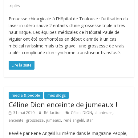
triplés
Prouesse chirurgicale à l’Hôpital de Toulouse : l’utilisation du
laser in-utéro sauve 2 enfants d’une grossesse triple à très
haut risque. Les équipes médicales de l’Hôpital Paule de
Viguier ont été confrontées en début d’année à un cas
médical rarissime mais très grave : une grossesse de vrais
triplés compliquée d’un syndrome transfuseur-transfusé.
Lire la suite
média & people
mes Blogs
Céline Dion enceinte de jumeaux !
,
,
31 mai 2010
Rédaction
Céline DION
chanteuse
,
,
,
,
enceinte
grossesse
jumeaux
rené angelil
star
Révélé par René Angelil lui-même dans le magazine People,