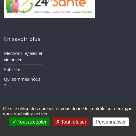
En savoir plus
Mentions légales et
vie privée
Publicité
Qui sommes-nous
?
Ce site utilise des cookies et vous donne le contrôle sur ceux que
X
vous souhaitez activer
Copyright © 2026
24h Santé
. Tous droits réservés.
Theme ColorMag par
ThemeGrill.
. Propulsé par
WordPress
.
Tout accepter
Tout refuser
Personnaliser