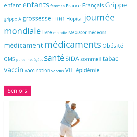
enfants
Grippe
enfant
Français
France
femmes
journée
grossesse
Hôpital
H1N1
grippe A
mondiale
livre
Mediator
médecins
maladie
médicaments
médicament
Obésité
santé
SIDA
tabac
OMS
sommeil
personnes âgées
vaccin
VIH
épidémie
vaccination
vaccins
Seniors