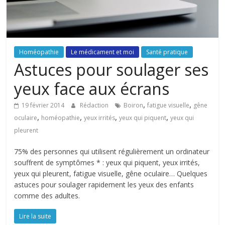
Homéopathie
Le médicament et moi
Santé pratique
Astuces pour soulager ses
yeux face aux écrans
,
,
19 février 2014
Rédaction
Boiron
fatigue visuelle
gêne
,
,
,
,
oculaire
homéopathie
yeux irrités
yeux qui piquent
yeux qui
pleurent
75% des personnes qui utilisent régulièrement un ordinateur
souffrent de symptômes * : yeux qui piquent, yeux irrités,
yeux qui pleurent, fatigue visuelle, gêne oculaire… Quelques
astuces pour soulager rapidement les yeux des enfants
comme des adultes.
Lire la suite