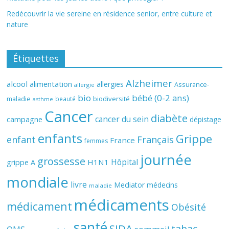
Redécouvrir la vie sereine en résidence senior, entre culture et
nature
Étiquettes
Alzheimer
alcool
alimentation
allergies
Assurance-
allergie
bio
bébé (0-2 ans)
biodiversité
maladie
beauté
asthme
Cancer
diabète
cancer du sein
campagne
dépistage
enfants
Grippe
enfant
Français
France
femmes
journée
grossesse
Hôpital
H1N1
grippe A
mondiale
livre
Mediator
médecins
maladie
médicaments
médicament
Obésité
santé
SIDA
tabac