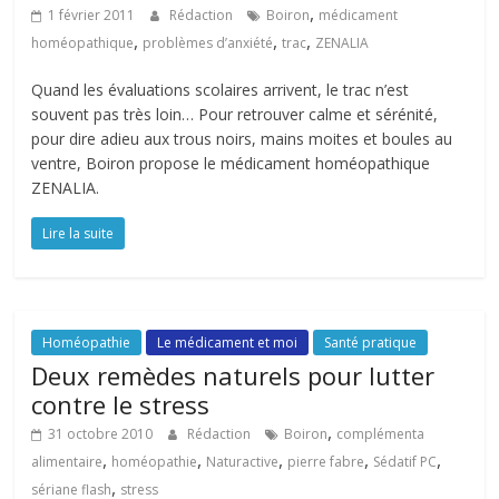
,
1 février 2011
Rédaction
Boiron
médicament
,
,
,
homéopathique
problèmes d’anxiété
trac
ZENALIA
Quand les évaluations scolaires arrivent, le trac n’est
souvent pas très loin… Pour retrouver calme et sérénité,
pour dire adieu aux trous noirs, mains moites et boules au
ventre, Boiron propose le médicament homéopathique
ZENALIA.
Lire la suite
Homéopathie
Le médicament et moi
Santé pratique
Deux remèdes naturels pour lutter
contre le stress
,
31 octobre 2010
Rédaction
Boiron
complémenta
,
,
,
,
,
alimentaire
homéopathie
Naturactive
pierre fabre
Sédatif PC
,
sériane flash
stress