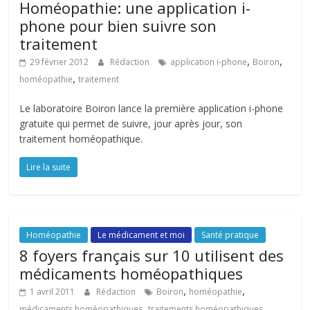
Homéopathie: une application i-
phone pour bien suivre son
traitement
,
,
29 février 2012
Rédaction
application i-phone
Boiron
,
homéopathie
traitement
Le laboratoire Boiron lance la première application i-phone
gratuite qui permet de suivre, jour après jour, son
traitement homéopathique.
Lire la suite
Homéopathie
Le médicament et moi
Santé pratique
8 foyers français sur 10 utilisent des
médicaments homéopathiques
,
,
1 avril 2011
Rédaction
Boiron
homéopathie
,
médicaments homéopathiques
traitements homéopathiques