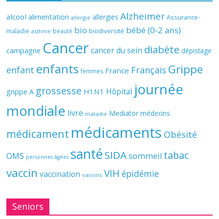
Alzheimer
alcool
alimentation
allergies
Assurance-
allergie
bio
bébé (0-2 ans)
biodiversité
maladie
beauté
asthme
Cancer
diabète
cancer du sein
campagne
dépistage
enfants
Grippe
enfant
Français
France
femmes
journée
grossesse
Hôpital
H1N1
grippe A
mondiale
livre
Mediator
médecins
maladie
médicaments
médicament
Obésité
santé
SIDA
tabac
OMS
sommeil
personnes âgées
vaccin
VIH
épidémie
vaccination
vaccins
Seniors