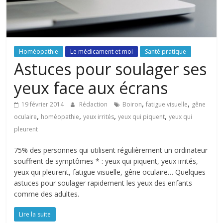
Homéopathie
Le médicament et moi
Santé pratique
Astuces pour soulager ses
yeux face aux écrans
,
,
19 février 2014
Rédaction
Boiron
fatigue visuelle
gêne
,
,
,
,
oculaire
homéopathie
yeux irrités
yeux qui piquent
yeux qui
pleurent
75% des personnes qui utilisent régulièrement un ordinateur
souffrent de symptômes * : yeux qui piquent, yeux irrités,
yeux qui pleurent, fatigue visuelle, gêne oculaire… Quelques
astuces pour soulager rapidement les yeux des enfants
comme des adultes.
Lire la suite