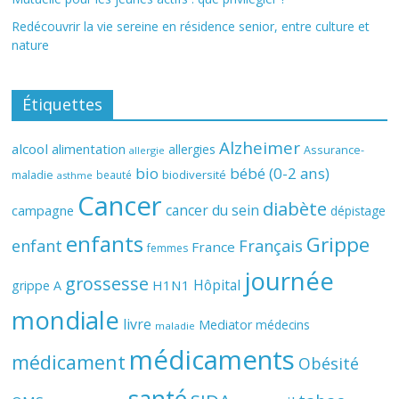
Redécouvrir la vie sereine en résidence senior, entre culture et
nature
Étiquettes
Alzheimer
alcool
alimentation
allergies
Assurance-
allergie
bio
bébé (0-2 ans)
biodiversité
maladie
beauté
asthme
Cancer
diabète
cancer du sein
campagne
dépistage
enfants
Grippe
enfant
Français
France
femmes
journée
grossesse
Hôpital
H1N1
grippe A
mondiale
livre
Mediator
médecins
maladie
médicaments
médicament
Obésité