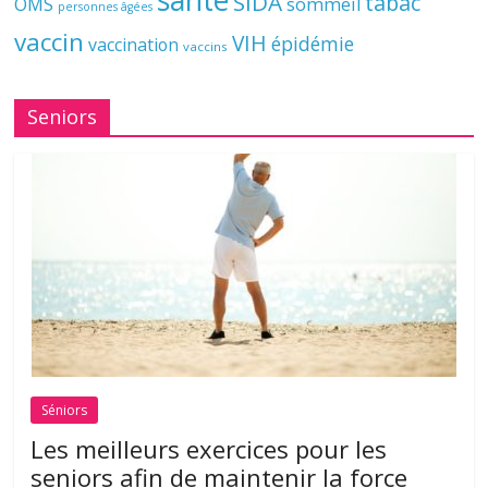
santé
SIDA
tabac
OMS
sommeil
personnes âgées
vaccin
VIH
épidémie
vaccination
vaccins
Seniors
Séniors
Les meilleurs exercices pour les
seniors afin de maintenir la force