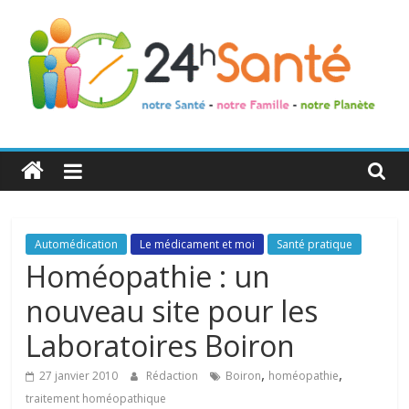
24h
Santé
La
Automédication
Le médicament et moi
Santé pratique
santé
Homéopathie : un
de
nouveau site pour les
toute
la
Laboratoires Boiron
famille
,
,
27 janvier 2010
Rédaction
Boiron
homéopathie
traitement homéopathique