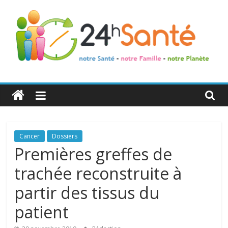
24h
Santé
La
Cancer
Dossiers
santé
Premières greffes de
de
trachée reconstruite à
toute
la
partir des tissus du
famille
patient