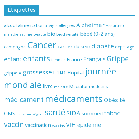
Étiquettes
Alzheimer
alcool
alimentation
allergies
Assurance-
allergie
bio
bébé (0-2 ans)
biodiversité
maladie
beauté
asthme
Cancer
diabète
cancer du sein
campagne
dépistage
enfants
Grippe
enfant
Français
France
femmes
journée
grossesse
Hôpital
H1N1
grippe A
mondiale
livre
Mediator
médecins
maladie
médicaments
médicament
Obésité
santé
SIDA
tabac
OMS
sommeil
personnes âgées
vaccin
VIH
épidémie
vaccination
vaccins