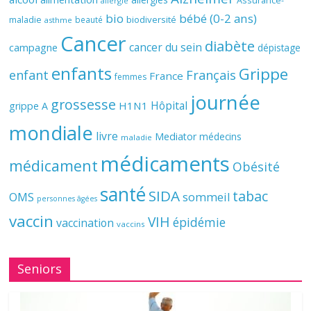
Assurance-
allergie
bio
bébé (0-2 ans)
biodiversité
maladie
beauté
asthme
Cancer
diabète
cancer du sein
campagne
dépistage
enfants
Grippe
enfant
Français
France
femmes
journée
grossesse
Hôpital
H1N1
grippe A
mondiale
livre
Mediator
médecins
maladie
médicaments
médicament
Obésité
santé
SIDA
tabac
OMS
sommeil
personnes âgées
vaccin
VIH
épidémie
vaccination
vaccins
Seniors