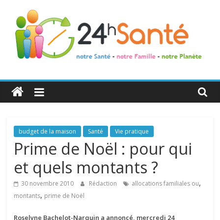
24h
Santé
La
budget de la maison
Santé
Vie pratique
santé
Prime de Noël : pour qui
de
et quels montants ?
toute
la
,
30 novembre 2010
Rédaction
allocations familiales ou
famille
,
montants
prime de Noël
Roselyne Bachelot-Narquin a annoncé, mercredi 24