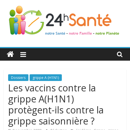
24h
Santé
La
Dossiers
grippe A (H1N1)
santé
Les vaccins contre la
de
grippe A(H1N1)
toute
la
protègent-ils contre la
famille
grippe saisonnière ?