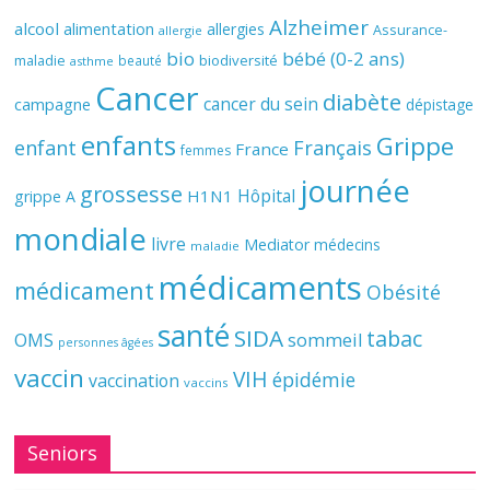
Alzheimer
alcool
alimentation
allergies
Assurance-
allergie
bio
bébé (0-2 ans)
biodiversité
maladie
beauté
asthme
Cancer
diabète
cancer du sein
campagne
dépistage
enfants
Grippe
enfant
Français
France
femmes
journée
grossesse
Hôpital
H1N1
grippe A
mondiale
livre
Mediator
médecins
maladie
médicaments
médicament
Obésité
santé
SIDA
tabac
OMS
sommeil
personnes âgées
vaccin
VIH
épidémie
vaccination
vaccins
Seniors