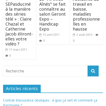
SEPasduciné
Aînés" se fait
travail en
à la manière
connaître au
baisse,
des séries
salon Geront
maladies
télé » : Claire
Expo –
professionne
Chazal et
Handicap
lles en
Catherine
Expo
hausse
Jacob éliront-
15 avril 2011
2 août 2010
elles votre
0
0
vidéo ?
17 mars 2011
0
Articles récents
Contrat d’assurance obsèques : à quoi ça sert et comment ça
fonctionne ?