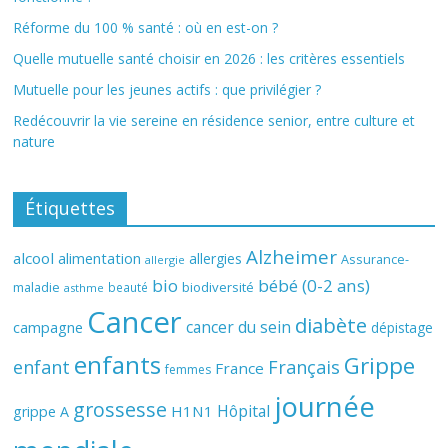
Réforme du 100 % santé : où en est-on ?
Quelle mutuelle santé choisir en 2026 : les critères essentiels
Mutuelle pour les jeunes actifs : que privilégier ?
Redécouvrir la vie sereine en résidence senior, entre culture et
nature
Étiquettes
Alzheimer
alcool
alimentation
allergies
Assurance-
allergie
bio
bébé (0-2 ans)
biodiversité
maladie
beauté
asthme
Cancer
diabète
cancer du sein
campagne
dépistage
enfants
Grippe
enfant
Français
France
femmes
journée
grossesse
Hôpital
H1N1
grippe A