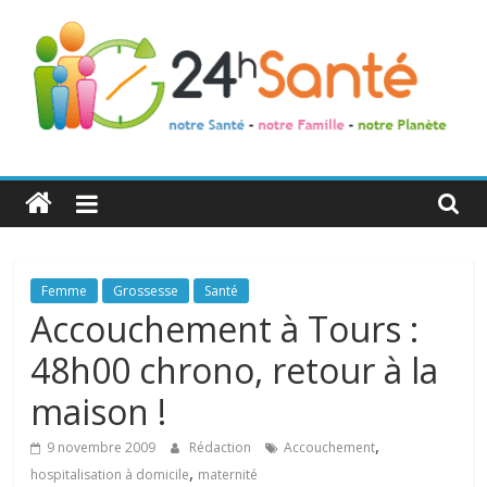
24h
Santé
La
Femme
Grossesse
Santé
santé
Accouchement à Tours :
de
48h00 chrono, retour à la
toute
la
maison !
famille
,
9 novembre 2009
Rédaction
Accouchement
,
hospitalisation à domicile
maternité