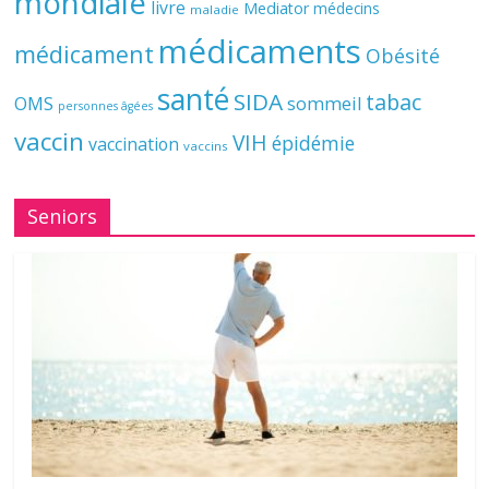
mondiale
livre
Mediator
médecins
maladie
médicaments
médicament
Obésité
santé
SIDA
tabac
OMS
sommeil
personnes âgées
vaccin
VIH
épidémie
vaccination
vaccins
Seniors