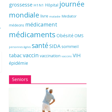
journée
grossesse
Hôpital
H1N1
mondiale
livre
Mediator
maladie
médicament
médecins
→
médicaments
Obésité
OMS
santé
SIDA
sommeil
personnes âgées
vaccin
tabac
VIH
vaccination
vaccins
épidémie
Seniors