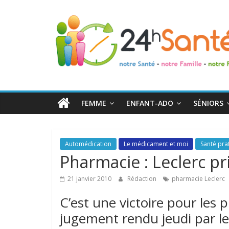
24h
Santé
La
santé
de
FEMME
ENFANT-ADO
SÉNIORS
toute
la
famille
Automédication
Le médicament et moi
Santé pra
Pharmacie : Leclerc p
21 janvier 2010
Rédaction
pharmacie Leclerc
C’est une victoire pour les 
jugement rendu jeudi par le