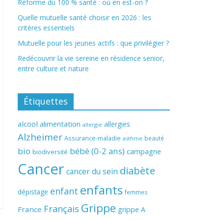
Réforme du 100 % santé : où en est-on ?
Quelle mutuelle santé choisir en 2026 : les
critères essentiels
Mutuelle pour les jeunes actifs : que privilégier ?
Redécouvrir la vie sereine en résidence senior,
entre culture et nature
Étiquettes
alcool
alimentation
allergies
allergie
Alzheimer
Assurance-maladie
beauté
asthme
bio
bébé (0-2 ans)
campagne
biodiversité
Cancer
diabète
cancer du sein
enfants
enfant
dépistage
femmes
Grippe
Français
France
grippe A