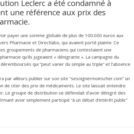
bution Leclerc a été condamné à
sant une référence aux prix des
armacie.
 devoir payer une somme globale de plus de 100.000 euros aux
rs Pharmacie et Directlabo, qui avaient porté plainte. Ce
r les groupements de pharmaciens qui contestaient une
armacie qu’ils jugeaient « dénigrante ». La campagne du
déremboursés qui “peut varier du simple au triple” et l’absence
 par ailleurs publier sur son site “sesoignermoinscher.com” un
n de citer des prix de médicaments. Le site laissait entendre
r. Le groupe de distribution se défendait d’avoir dénigré des
rmant avoir simplement participé “à un débat d’intérêt public”