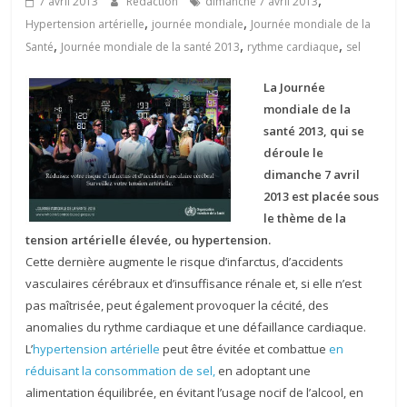
,
7 avril 2013
Rédaction
dimanche 7 avril 2013
,
,
Hypertension artérielle
journée mondiale
Journée mondiale de la
,
,
,
Santé
Journée mondiale de la santé 2013
rythme cardiaque
sel
La Journée
mondiale de la
santé 2013, qui se
déroule le
dimanche 7 avril
2013 est placée sous
le thème de la
tension artérielle élevée, ou hypertension.
Cette dernière augmente le risque d’infarctus, d’accidents
vasculaires cérébraux et d’insuffisance rénale et, si elle n’est
pas maîtrisée, peut également provoquer la cécité, des
anomalies du rythme cardiaque et une défaillance cardiaque.
L’
hypertension artérielle
peut être évitée et combattue
en
réduisant la consommation de sel,
en adoptant une
alimentation équilibrée, en évitant l’usage nocif de l’alcool, en