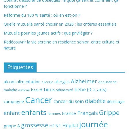
Contrat d’assurance obsèques : à quoi ça sert et comment ça
fonctionne ?
Réforme du 100 % santé : où en est-on ?
Quelle mutuelle santé choisir en 2026 : les critères essentiels
Mutuelle pour les jeunes actifs : que privilégier ?
Redécouvrir la vie sereine en résidence senior, entre culture et
nature
Étiquettes
Alzheimer
alcool
alimentation
allergies
Assurance-
allergie
bio
bébé (0-2 ans)
biodiversité
maladie
beauté
asthme
Cancer
diabète
cancer du sein
campagne
dépistage
enfants
Grippe
enfant
Français
France
femmes
journée
grossesse
Hôpital
H1N1
grippe A