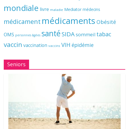
mondiale
livre
Mediator
médecins
maladie
médicaments
médicament
Obésité
santé
SIDA
tabac
OMS
sommeil
personnes âgées
vaccin
VIH
épidémie
vaccination
vaccins
Seniors