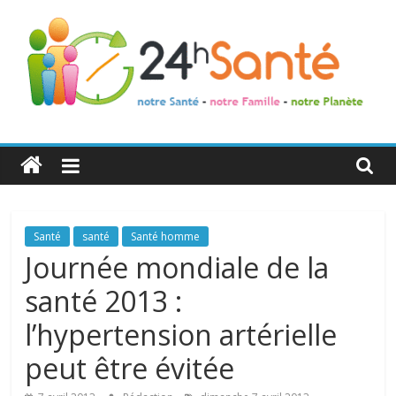
24h
Santé
La
Santé
santé
Santé homme
santé
Journée mondiale de la
de
santé 2013 :
toute
la
l’hypertension artérielle
famille
peut être évitée