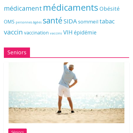
médicaments
médicament
Obésité
santé
SIDA
tabac
OMS
sommeil
personnes âgées
vaccin
VIH
épidémie
vaccination
vaccins
Seniors
Séniors