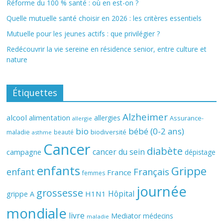
Réforme du 100 % santé : où en est-on ?
Quelle mutuelle santé choisir en 2026 : les critères essentiels
Mutuelle pour les jeunes actifs : que privilégier ?
Redécouvrir la vie sereine en résidence senior, entre culture et
nature
Étiquettes
Alzheimer
alcool
alimentation
allergies
Assurance-
allergie
bio
bébé (0-2 ans)
biodiversité
maladie
beauté
asthme
Cancer
diabète
cancer du sein
campagne
dépistage
enfants
Grippe
enfant
Français
France
femmes
journée
grossesse
Hôpital
H1N1
grippe A
mondiale
livre
Mediator
médecins
maladie