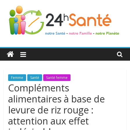
24h
Santé
La
Femme
Santé
Santé femme
santé
Compléments
de
alimentaires à base de
toute
la
levure de riz rouge :
famille
attention aux effet