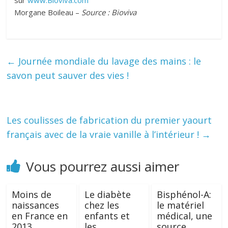
sur
www.Bioviva.com
Morgane Boileau –
Source : Bioviva
←
Journée mondiale du lavage des mains : le
savon peut sauver des vies !
Les coulisses de fabrication du premier yaourt
français avec de la vraie vanille à l’intérieur !
→
Vous pourrez aussi aimer
Moins de
Le diabète
Bisphénol-A:
naissances
chez les
le matériel
en France en
enfants et
médical, une
2013
les
source