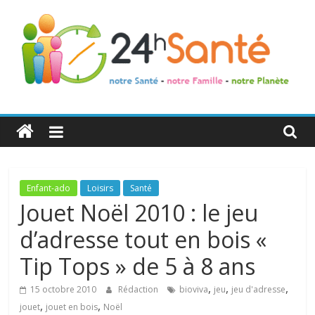
24h
Santé
La
Enfant-ado
Loisirs
Santé
santé
Jouet Noël 2010 : le jeu
de
d’adresse tout en bois «
toute
la
Tip Tops » de 5 à 8 ans
famille
,
,
,
15 octobre 2010
Rédaction
bioviva
jeu
jeu d'adresse
,
,
jouet
jouet en bois
Noël