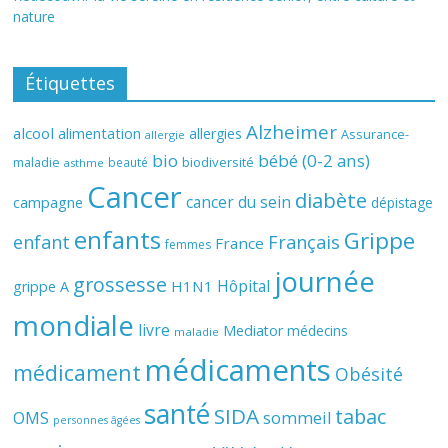
nature
Étiquettes
Alzheimer
alcool
alimentation
allergies
Assurance-
allergie
bio
bébé (0-2 ans)
biodiversité
maladie
beauté
asthme
Cancer
diabète
cancer du sein
campagne
dépistage
enfants
Grippe
enfant
Français
France
femmes
journée
grossesse
Hôpital
H1N1
grippe A
mondiale
livre
Mediator
médecins
maladie
médicaments
médicament
Obésité
santé
SIDA
tabac
OMS
sommeil
personnes âgées