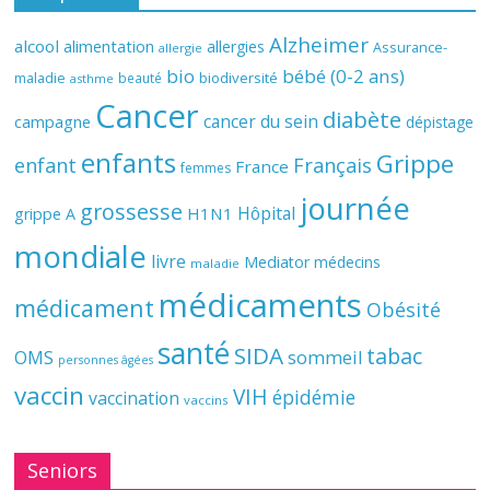
Alzheimer
alcool
alimentation
allergies
Assurance-
allergie
bio
bébé (0-2 ans)
biodiversité
maladie
beauté
asthme
Cancer
diabète
cancer du sein
campagne
dépistage
enfants
Grippe
enfant
Français
France
femmes
journée
grossesse
Hôpital
H1N1
grippe A
mondiale
livre
Mediator
médecins
maladie
médicaments
médicament
Obésité
santé
SIDA
tabac
OMS
sommeil
personnes âgées
vaccin
VIH
épidémie
vaccination
vaccins
Seniors