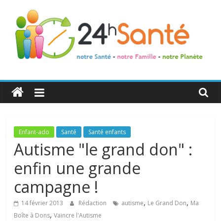
24h
Santé
La
Enfant-ado
Santé
Santé enfants
santé
Autisme "le grand don" :
de
enfin une grande
toute
la
campagne !
famille
,
,
14 février 2013
Rédaction
autisme
Le Grand Don
Ma
,
Boîte à Dons
Vaincre l'Autisme