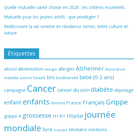
Quelle mutuelle santé choisir en 2026 : les critères essentiels
Mutuelle pour les jeunes actifs : que privilégier ?
Redécouvrir la vie sereine en résidence senior, entre culture et
nature
Étiquettes
Alzheimer
alcool
alimentation
allergies
Assurance-
allergie
bio
bébé (0-2 ans)
biodiversité
maladie
beauté
asthme
Cancer
diabète
cancer du sein
campagne
dépistage
enfants
Grippe
enfant
Français
France
femmes
journée
grossesse
Hôpital
H1N1
grippe A
mondiale
livre
Mediator
médecins
maladie