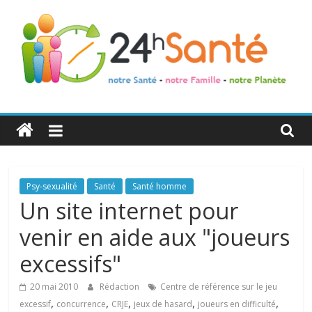
24h
Santé
La
Psy-sexualité
Santé
Santé homme
santé
Un site internet pour
de
venir en aide aux "joueurs
toute
la
excessifs"
famille
20 mai 2010
Rédaction
Centre de référence sur le jeu
,
,
,
,
,
excessif
concurrence
CRJE
jeux de hasard
joueurs en difficulté