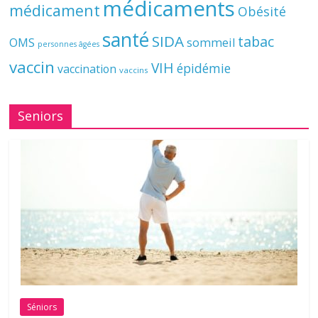
médicaments
médicament
Obésité
santé
SIDA
tabac
OMS
sommeil
personnes âgées
vaccin
VIH
épidémie
vaccination
vaccins
Seniors
Séniors