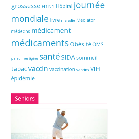
journée
grossesse
Hôpital
H1N1
mondiale
livre
Mediator
maladie
médicament
médecins
médicaments
Obésité
OMS
santé
SIDA
sommeil
personnes âgées
vaccin
tabac
VIH
vaccination
vaccins
épidémie
Seniors