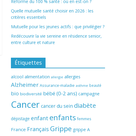
Réforme du 100 % santé : où en est-on ?
Quelle mutuelle santé choisir en 2026 : les
critères essentiels
Mutuelle pour les jeunes actifs : que privilégier ?
Redécouvrir la vie sereine en résidence senior,
entre culture et nature
Étiquettes
alcool
alimentation
allergies
allergie
Alzheimer
Assurance-maladie
beauté
asthme
bio
bébé (0-2 ans)
campagne
biodiversité
Cancer
diabète
cancer du sein
enfants
enfant
dépistage
femmes
Grippe
Français
France
grippe A