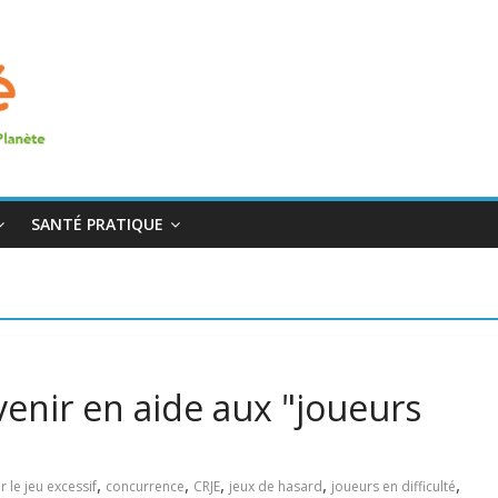
SANTÉ PRATIQUE
venir en aide aux "joueurs
,
,
,
,
,
 le jeu excessif
concurrence
CRJE
jeux de hasard
joueurs en difficulté