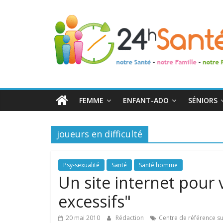
24h
Santé
La
santé
de
FEMME
ENFANT-ADO
SÉNIORS
toute
la
famille
joueurs en difficulté
Psy-sexualité
Santé
Santé homme
Un site internet pour 
excessifs"
20 mai 2010
Rédaction
Centre de référence sur