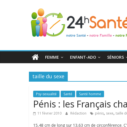
24h
Santé
La
santé
de
FEMME
ENFANT-ADO
SÉNIORS
toute
la
famille
taille du sexe
Psy-sexualité
Santé
Santé homme
Pénis : les Français c
,
,
11 février 2010
Rédaction
pénis
sexe
taille 
15,48 cm de long sur 13,63 cm de circonférence. C’e