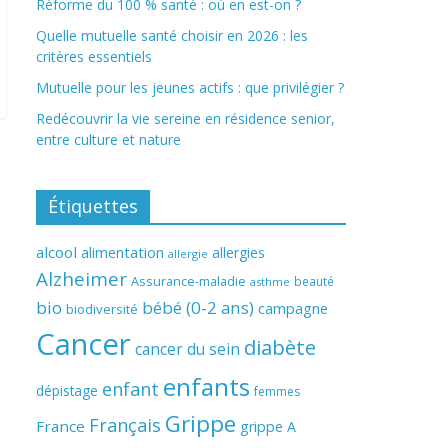
Réforme du 100 % santé : où en est-on ?
Quelle mutuelle santé choisir en 2026 : les
critères essentiels
Mutuelle pour les jeunes actifs : que privilégier ?
Redécouvrir la vie sereine en résidence senior,
entre culture et nature
Étiquettes
alcool
alimentation
allergies
allergie
Alzheimer
Assurance-maladie
beauté
asthme
bio
bébé (0-2 ans)
campagne
biodiversité
Cancer
diabète
cancer du sein
enfants
enfant
dépistage
femmes
Grippe
Français
France
grippe A