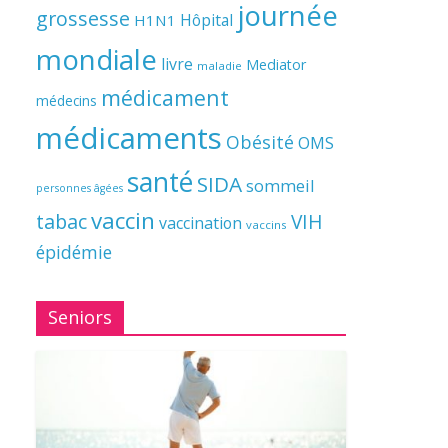
journée
grossesse
Hôpital
H1N1
mondiale
livre
Mediator
maladie
médicament
médecins
médicaments
Obésité
OMS
santé
SIDA
sommeil
personnes âgées
vaccin
tabac
VIH
vaccination
vaccins
épidémie
Seniors