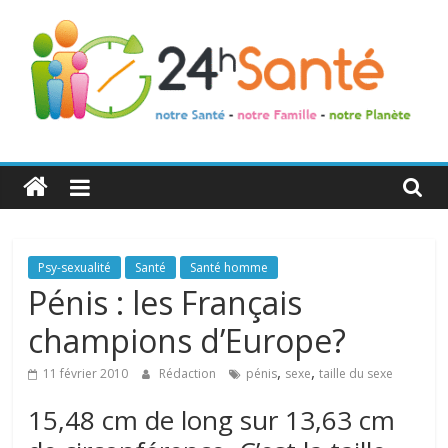
24h
Santé
La
Psy-sexualité
Santé
Santé homme
santé
Pénis : les Français
de
champions d’Europe?
toute
la
,
,
11 février 2010
Rédaction
pénis
sexe
taille du sexe
famille
15,48 cm de long sur 13,63 cm