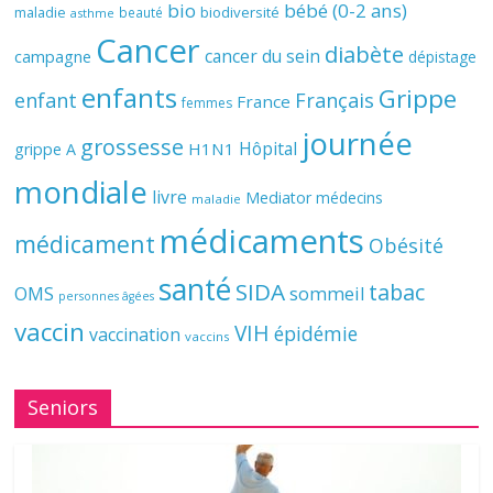
bio
bébé (0-2 ans)
biodiversité
maladie
beauté
asthme
Cancer
diabète
cancer du sein
campagne
dépistage
enfants
Grippe
enfant
Français
France
femmes
journée
grossesse
Hôpital
H1N1
grippe A
mondiale
livre
Mediator
médecins
maladie
médicaments
médicament
Obésité
santé
SIDA
tabac
OMS
sommeil
personnes âgées
vaccin
VIH
épidémie
vaccination
vaccins
Seniors