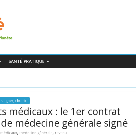
SANTÉ PRATIQUE
seigner, choisir
ts médicaux : le 1er contrat
al de médecine générale signé
,
,
 médicaux
médecine générale
revenu