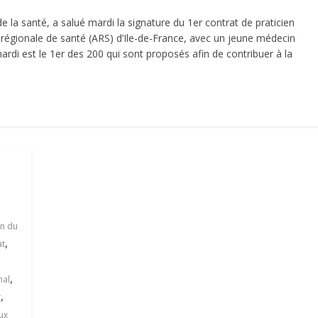
de la santé, a salué mardi la signature du 1er contrat de praticien
 régionale de santé (ARS) d’Ile-de-France, avec un jeune médecin
mardi est le 1er des 200 qui sont proposés afin de contribuer à la
on du
,
at
,
nal
,
t
ux