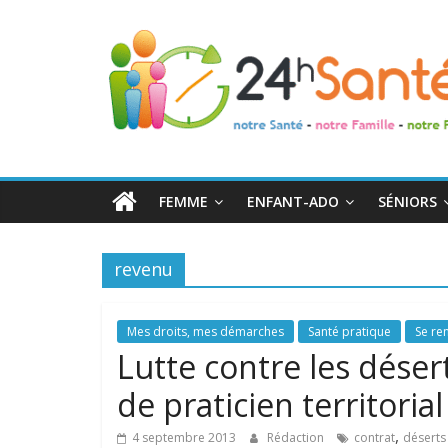
24h
Santé
La
santé
de
FEMME
ENFANT-ADO
SÉNIORS
toute
la
famille
revenu
Mes droits, mes démarches
Santé pratique
Se ren
Lutte contre les déser
de praticien territori
,
4 septembre 2013
Rédaction
contrat
déserts