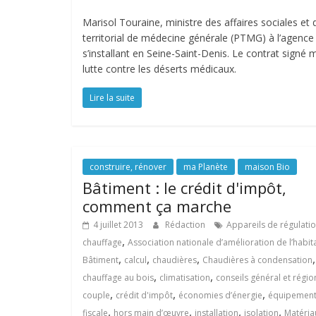
Marisol Touraine, ministre des affaires sociales et 
territorial de médecine générale (PTMG) à l’agence
s’installant en Seine-Saint-Denis. Le contrat signé 
lutte contre les déserts médicaux.
Lire la suite
construire, rénover
ma Planète
maison Bio
Bâtiment : le crédit d'impôt,
comment ça marche
4 juillet 2013
Rédaction
Appareils de régulati
,
chauffage
Association nationale d’amélioration de l’habit
,
,
,
,
Bâtiment
calcul
chaudières
Chaudières à condensation
,
,
chauffage au bois
climatisation
conseils général et régio
,
,
,
couple
crédit d'impôt
économies d’énergie
équipemen
,
,
,
,
fiscale
hors main d’œuvre
installation
isolation
Matéria