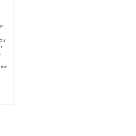
09,
ois
ux,
,
tion