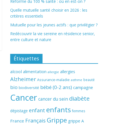
Réforme du 100 % santé : où en est-on ?
Quelle mutuelle santé choisir en 2026 : les
critères essentiels
Mutuelle pour les jeunes actifs : que privilégier ?
Redécouvrir la vie sereine en résidence senior,
entre culture et nature
Étiquettes
alcool
alimentation
allergies
allergie
Alzheimer
Assurance-maladie
beauté
asthme
bio
bébé (0-2 ans)
campagne
biodiversité
Cancer
diabète
cancer du sein
enfants
enfant
dépistage
femmes
Grippe
Français
France
grippe A