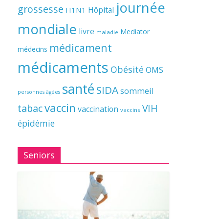
journée
grossesse
Hôpital
H1N1
mondiale
livre
Mediator
maladie
médicament
médecins
médicaments
Obésité
OMS
santé
SIDA
sommeil
personnes âgées
vaccin
tabac
VIH
vaccination
vaccins
épidémie
Seniors