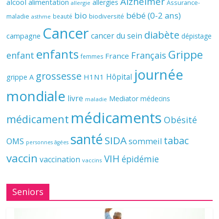
Alzheimer
alcool
alimentation
allergies
Assurance-
allergie
bio
bébé (0-2 ans)
biodiversité
maladie
beauté
asthme
Cancer
diabète
cancer du sein
campagne
dépistage
enfants
Grippe
enfant
Français
France
femmes
journée
grossesse
Hôpital
H1N1
grippe A
mondiale
livre
Mediator
médecins
maladie
médicaments
médicament
Obésité
santé
SIDA
tabac
OMS
sommeil
personnes âgées
vaccin
VIH
épidémie
vaccination
vaccins
Seniors