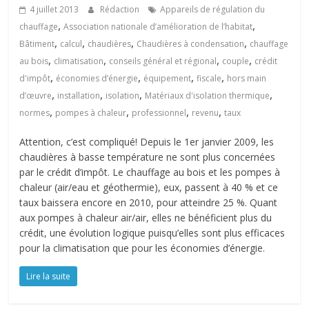
4 juillet 2013
Rédaction
Appareils de régulation du
,
,
chauffage
Association nationale d’amélioration de l’habitat
,
,
,
,
Bâtiment
calcul
chaudières
Chaudières à condensation
chauffage
,
,
,
,
au bois
climatisation
conseils général et régional
couple
crédit
,
,
,
,
d'impôt
économies d’énergie
équipement
fiscale
hors main
,
,
,
,
d’œuvre
installation
isolation
Matériaux d'isolation thermique
,
,
,
,
normes
pompes à chaleur
professionnel
revenu
taux
Attention, c’est compliqué! Depuis le 1er janvier 2009, les
chaudières à basse température ne sont plus concernées
par le crédit d’impôt. Le chauffage au bois et les pompes à
chaleur (air/eau et géothermie), eux, passent à 40 % et ce
taux baissera encore en 2010, pour atteindre 25 %. Quant
aux pompes à chaleur air/air, elles ne bénéficient plus du
crédit, une évolution logique puisqu’elles sont plus efficaces
pour la climatisation que pour les économies d’énergie.
Lire la suite