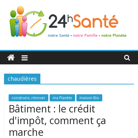
24h
Santé
chaudières
La
santé
de
construire, rénover
ma Planète
maison Bio
toute
Bâtiment : le crédit
la
d'impôt, comment ça
famille
marche