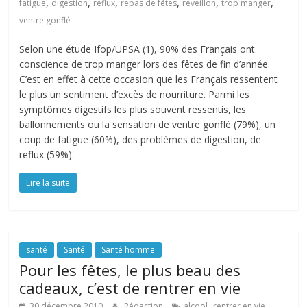
,
,
,
,
,
,
fatigue
digestion
reflux
repas de fêtes
réveillon
trop manger
ventre gonflé
Selon une étude Ifop/UPSA (1), 90% des Français ont
conscience de trop manger lors des fêtes de fin d’année.
C’est en effet à cette occasion que les Français ressentent
le plus un sentiment d’excès de nourriture. Parmi les
symptômes digestifs les plus souvent ressentis, les
ballonnements ou la sensation de ventre gonflé (79%), un
coup de fatigue (60%), des problèmes de digestion, de
reflux (59%).
Lire la suite
santé
Santé
Santé homme
Pour les fêtes, le plus beau des
cadeaux, c’est de rentrer en vie
,
,
30 décembre 2010
Rédaction
alcool
rentrer en vie