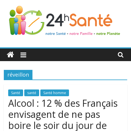
24h
Santé
réveillon
La
santé
de
Santé
santé
Santé homme
toute
Alcool : 12 % des Français
la
envisagent de ne pas
famille
boire le soir du jour de