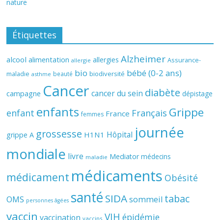
nature
Étiquettes
Alzheimer
alcool
alimentation
allergies
Assurance-
allergie
bio
bébé (0-2 ans)
biodiversité
maladie
beauté
asthme
Cancer
diabète
cancer du sein
campagne
dépistage
enfants
Grippe
enfant
Français
France
femmes
journée
grossesse
Hôpital
H1N1
grippe A
mondiale
livre
Mediator
médecins
maladie
médicaments
médicament
Obésité
santé
SIDA
tabac
OMS
sommeil
personnes âgées
vaccin
VIH
épidémie
vaccination
vaccins